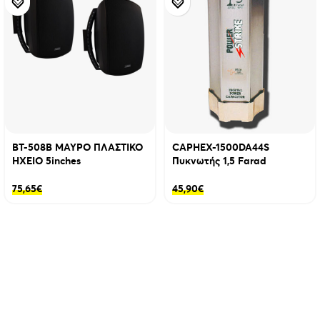
BT-508B ΜΑΥΡΟ ΠΛΑΣΤΙΚΟ
CAPHEX-1500DA44S
ΗΧΕΙΟ 5inches
Πυκνωτής 1,5 Farad
75,65
€
45,90
€