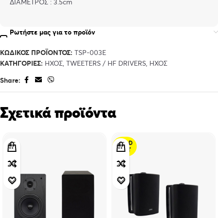
ΔΙΑΜΕΤΡΟΣ : 3.5cm
Ρωτήστε μας για το προϊόν
ΚΩΔΙΚΌΣ ΠΡΟΪΌΝΤΟΣ:
TSP-003E
ΚΑΤΗΓΟΡΊΕΣ:
ΉΧΟΣ
,
TWEETERS / HF DRIVERS
,
ΉΧΟΣ
Share:
Σχετικά προϊόντα
SOLD
OUT