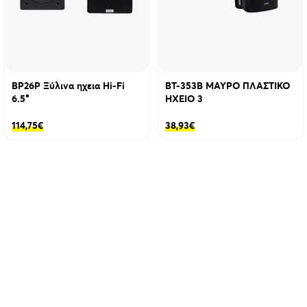
BP26P Ξύλινα ηχεια Hi-Fi
BT-353B ΜΑΥΡΟ ΠΛΑΣΤΙΚΟ
6.5″
ΗΧΕΙΟ 3
114,75
€
38,93
€