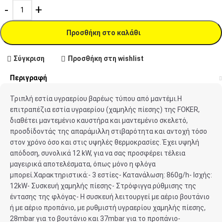
Προσθήκη στο καλάθι
Σύγκριση
Προσθήκη στη wishlist
Περιγραφή
Τριπλή εστία υγραερίου βαρέως τύπου από μαντέμι.H
επιτραπέζια εστία υγραερίου (χαμηλής πίεσης) της FOKER,
διαθέτει μαντεμένιο καυστήρα και μαντεμένιο σκελετό,
προσδίδοντάς της απαράμιλλη στιβαρότητα και αντοχή τόσο
στον χρόνο όσο και στις υψηλές θερμοκρασίες. Έχει υψηλή
απόδοση, συνολικά 12 kW, για να σας προσφέρει τέλεια
μαγειρικά αποτελέσματα, όπως μόνο η φλόγα
μπορεί.Χαρακτηριστικά:- 3 εστίες- Κατανάλωση: 860g/h- Ισχής:
12kW- Συσκευή χαμηλής πίεσης- Στρόφιγγα ρύθμισης της
έντασης της φλόγας- Η συσκευή λειτουργεί με αέριο βουτάνιο
ή με αέριο προπάνιο, με ρυθμιστή υγραερίου χαμηλής πίεσης,
28mbar για το βουτάνιο και 37mbar για το προπάνιο-