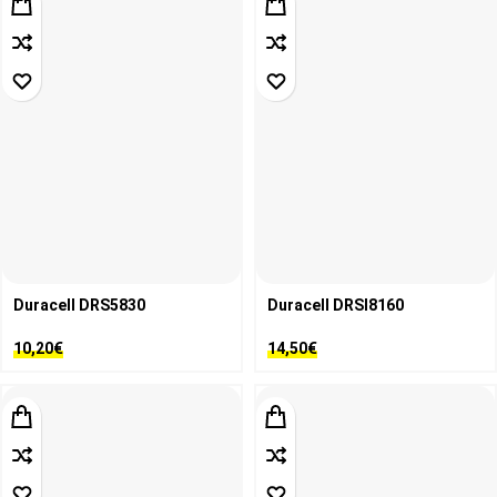
Duracell DRS5830
Duracell DRSI8160
10,20
€
14,50
€