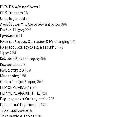
DVB-T & A/V προϊόντα
1
GPS Trackers
16
Uncategorized
5
Αναβάθμιση Υπολογιστών & Δίκτυα
396
Εικόνα & Ηχος
222
Εργαλεία
641
Ηλεκτρολογικά, Φωτισμός & EV Charging
141
Ηλεκτρονικά, εργαλεία & security
173
Ήχος
224
Καλώδια & αντάπτορες
455
Καλωδιώσεις
3
Κλίμα σπιτιού
158
Μπαταρίες
168
Οικιακός εξοπλισμός
366
ΠΕΡΙΦΕΡΕΙΑΚΑ Η/Υ
74
ΠΕΡΙΦΕΡΕΙΑΚΑ ΚΙΝΗΤΗΣ
723
Περιφερειακά Υπολογιστών
295
Προσωπική Περιποίηση
129
Τηλεπικοινωνίες
6
Τηλεφωνία & Tablet
278