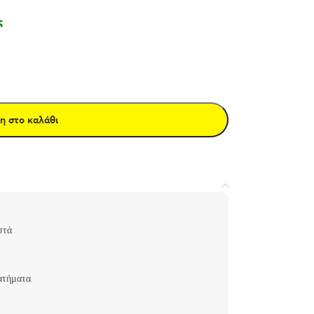
ς
η στο καλάθι
στά
ατήματα