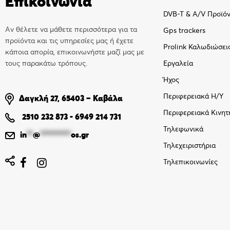
Επικοινωνία
DVB-T & A/V Προϊό
Αν θέλετε να μάθετε περισσότερα για τα
Gps trackers
προϊόντα και τις υπηρεσίες μας ή έχετε
Prolink Καλωδιώσει
κάποια απορία, επικοινωνήστε μαζί μας με
τους παρακάτω τρόπους.
Εργαλεία
Ήχος
Περιφερειακά Η/Υ
Δαγκλή 27, 65403 – Καβάλα
Περιφερειακά Κινητ
2510 232 873
-
6949 214 731
Τηλεφωνικά
in
**
@
**********
os.gr
Τηλεχειριστήρια
Τηλεπικοινωνίες

