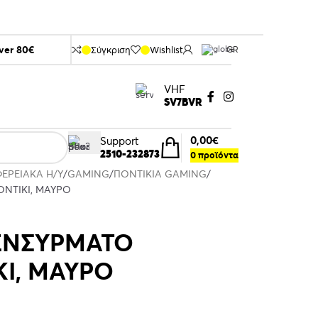
over 80€
Σύγκριση
Wishlist
GR
VHF
SV7BVR
0,00
€
Support
2510-232873
0
προϊόντα
ΦΕΡΕΙΑΚΑ Η/Υ
GAMING
ΠΟΝΤΙΚΙΑ GAMING
ΝΤΙΚΙ, ΜΑΥΡΟ
ΕΝΣΥΡΜΑΤΟ
Ι, ΜΑΥΡΟ