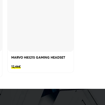
MARVO H8321S GAMING HEADSET
MARVO HG89
ΕΝΣΥΡΜΑΤΑ G
RGB
12,46
€
16,55
€