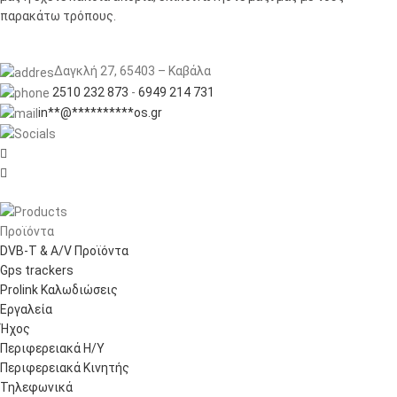
παρακάτω τρόπους.
Δαγκλή 27, 65403 – Καβάλα
2510 232 873
-
6949 214 731
in
**
@
**********
os.gr


Προϊόντα
DVB-T & A/V Προϊόντα
Gps trackers
Prolink Καλωδιώσεις
Εργαλεία
Ήχος
Περιφερειακά Η/Υ
Περιφερειακά Κινητής
Τηλεφωνικά