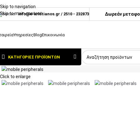
Skip to navigation
Skip to main content
info@e-xristianos.gr
/
2510 - 232873
Δωρεάν μεταφορ
ταιρεία
Υπηρεσίες
Blog
Επικοινωνία
ΚΑΤΗΓΟΡΊΕΣ ΠΡΟΪΌΝΤΩΝ
Click to enlarge