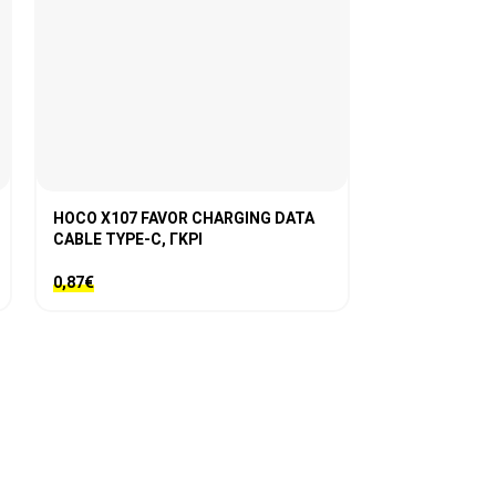
HOCO X107 FAVOR CHARGING DATA
HOCO X23 SK
CABLE TYPE-C, ΓΚΡΙ
ΦΟΡΤΙΣΗΣ TYP
ΜΑΥΡΟ
0,87
€
2,44
€