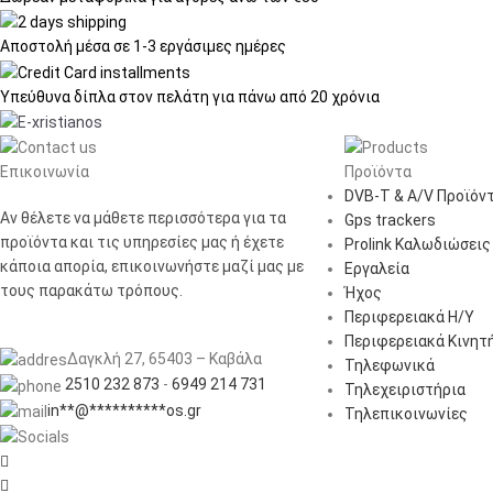
Αποστολή μέσα σε
1-3 εργάσιμες ημέρες
Υπεύθυνα δίπλα στον πελάτη
για πάνω από 20 χρόνια
Επικοινωνία
Προϊόντα
DVB-T & A/V Προϊόν
Αν θέλετε να μάθετε περισσότερα για τα
Gps trackers
προϊόντα και τις υπηρεσίες μας ή έχετε
Prolink Καλωδιώσεις
κάποια απορία, επικοινωνήστε μαζί μας με
Εργαλεία
τους παρακάτω τρόπους.
Ήχος
Περιφερειακά Η/Υ
Περιφερειακά Κινητ
Δαγκλή 27, 65403 – Καβάλα
Τηλεφωνικά
2510 232 873
-
6949 214 731
Τηλεχειριστήρια
in
**
@
**********
os.gr
Τηλεπικοινωνίες

