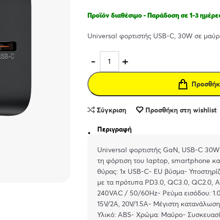
Προϊόν διαθέσιμο - Παράδοση σε 1-3 ημέρε
Universal φορτιστής USB-C, 30W σε μαύ
Προσθήκ
Σύγκριση
Προσθήκη στη wishlist
Περιγραφή
Universal φορτιστής GaN, USB-C 30W 
τη φόρτιση του laptop, smartphone κ
θύρας: 1x USB-C- EU βύσμα- Υποστηρίζ
με τα πρότυπα PD3.0, QC3.0, QC2.0, AF
240VAC / 50/60Hz- Ρεύμα εισόδου: 1.0
15V/2A, 20V/1.5A- Μέγιστη κατανάλωση
Υλικό: ABS- Χρώμα: Μαύρο- Συσκευασί