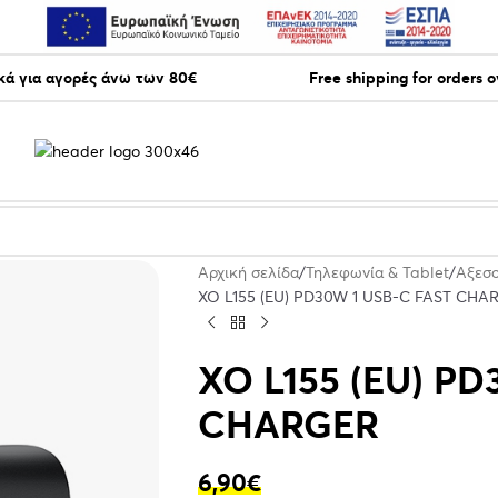
ά για αγορές άνω των 80€
Free shipping for orders 
Αρχική σελίδα
Τηλεφωνία & Tablet
Αξεσ
XO L155 (EU) PD30W 1 USB-C FAST CHA
XO L155 (EU) P
CHARGER
6,90
€