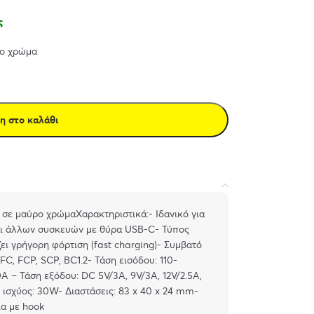
ς
ρο χρώμα
η στο καλάθι
σε μαύρο χρώμαΧαρακτηριστικά:- Ιδανικό για
αι άλλων συσκευών με θύρα USB-C- Τύπος
ει γρήγορη φόρτιση (fast charging)- Συμβατό
C, FCP, SCP, BC1.2- Τάση εισόδου: 110-
A – Τάση εξόδου: DC 5V/3A, 9V/3A, 12V/2.5A,
 ισχύος: 30W- Διαστάσεις: 83 x 40 x 24 mm-
α με hook