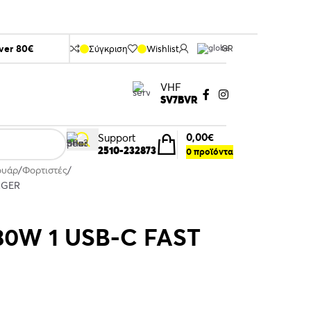
over 80€
Σύγκριση
Wishlist
GR
VHF
SV7BVR
0,00
€
Support
2510-232873
0
προϊόντα
ουάρ
Φορτιστές
RGER
D30W 1 USB-C FAST