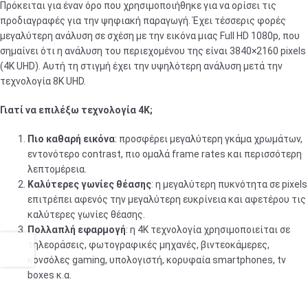
Πρόκειται για έναν όρο που χρησιμοποιήθηκε για να ορίσει τις
προδιαγραφές για την ψηφιακή παραγωγή. Έχει τέσσερις φορές
μεγαλύτερη ανάλυση σε σχέση με την εικόνα μιας Full HD 1080p, που
σημαίνει ότι η ανάλυση του περιεχομένου της είναι 3840×2160 pixels
(4K UHD). Αυτή τη στιγμή έχει την υψηλότερη ανάλυση μετά την
τεχνολογία 8K UHD.
Γιατί να επιλέξω τεχνολογία 4Κ;
Πιο καθαρή εικόνα
: προσφέρει μεγαλύτερη γκάμα χρωμάτων,
εντονότερο contrast, πιο ομαλά frame rates και περισσότερη
λεπτομέρεια.
Καλύτερες γωνίες θέασης
: η μεγαλύτερη πυκνότητα σε pixels
επιτρέπει αφενός την μεγαλύτερη ευκρίνεια και αφετέρου τις
καλύτερες γωνίες θέασης.
Πολλαπλή εφαρμογή
: η 4Κ τεχνολογία χρησιμοποιείται σε
τηλεοράσεις, φωτογραφικές μηχανές, βιντεοκάμερες,
κονσόλες gaming, υπολογιστή, κορυφαία smartphones, tv
boxes κ.α.