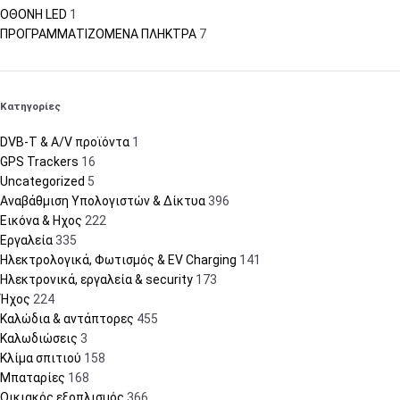
ΟΘΟΝΗ LED
1
ΠΡΟΓΡΑΜΜΑΤΙΖΟΜΕΝΑ ΠΛΗΚΤΡΑ
7
Κατηγορίες
DVB-T & A/V προϊόντα
1
GPS Trackers
16
Uncategorized
5
Αναβάθμιση Υπολογιστών & Δίκτυα
396
Εικόνα & Ηχος
222
Εργαλεία
335
Ηλεκτρολογικά, Φωτισμός & EV Charging
141
Ηλεκτρονικά, εργαλεία & security
173
Ήχος
224
Καλώδια & αντάπτορες
455
Καλωδιώσεις
3
Κλίμα σπιτιού
158
Μπαταρίες
168
Οικιακός εξοπλισμός
366