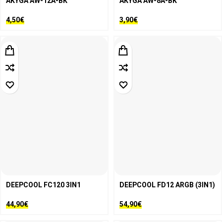
AKYGA AW-12A-BK
AKYGA AW-8A-BK
4,50
€
3,90
€
DEEPCOOL FC120 3IN1
DEEPCOOL FD12 ARGB (3IN1)
44,90
€
54,90
€