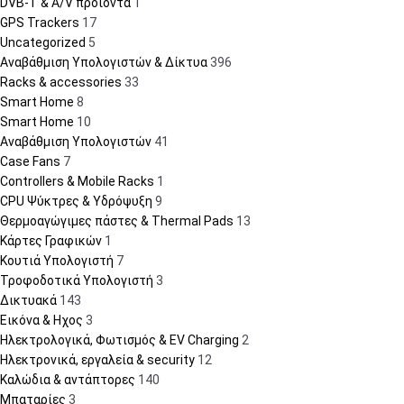
DVB-T & A/V προϊόντα
1
GPS Trackers
17
Uncategorized
5
Αναβάθμιση Υπολογιστών & Δίκτυα
396
Racks & accessories
33
Smart Home
8
Smart Home
10
Αναβάθμιση Υπολογιστών
41
Case Fans
7
Controllers & Mobile Racks
1
CPU Ψύκτρες & Υδρόψυξη
9
Θερμοαγώγιμες πάστες & Thermal Pads
13
Κάρτες Γραφικών
1
Κουτιά Υπολογιστή
7
Τροφοδοτικά Υπολογιστή
3
Δικτυακά
143
Εικόνα & Ηχος
3
Ηλεκτρολογικά, Φωτισμός & EV Charging
2
Ηλεκτρονικά, εργαλεία & security
12
Καλώδια & αντάπτορες
140
Μπαταρίες
3