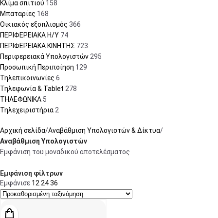
Κλίμα σπιτιού
158
Μπαταρίες
168
Οικιακός εξοπλισμός
366
ΠΕΡΙΦΕΡΕΙΑΚΑ Η/Υ
74
ΠΕΡΙΦΕΡΕΙΑΚΑ ΚΙΝΗΤΗΣ
723
Περιφερειακά Υπολογιστών
295
Προσωπική Περιποίηση
129
Τηλεπικοινωνίες
6
Τηλεφωνία & Tablet
278
ΤΗΛΕΦΩΝΙΚΑ
5
Τηλεχειριστήρια
2
Αρχική σελίδα
Αναβάθμιση Υπολογιστών & Δίκτυα
Αναβάθμιση Υπολογιστών
Εμφάνιση του μοναδικού αποτελέσματος
Εμφάνιση φίλτρων
Εμφάνισε
12
24
36