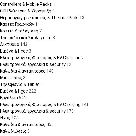
Controllers & Mobile Racks
1
CPU Ψύκτρες & Υδρόψυξη
9
Θερμοαγώγιμες πάστες & Thermal Pads
13
Κάρτες Γραφικών
1
Κουτιά Υπολογιστή
7
Τροφοδοτικά Υπολογιστή
3
Δικτυακά
143
Εικόνα & Ηχος
3
Ηλεκτρολογικά, Φωτισμός & EV Charging
2
Ηλεκτρονικά, εργαλεία & security
12
Καλώδια & αντάπτορες
140
Μπαταρίες
3
Τηλεφωνία & Tablet
1
Εικόνα & Ηχος
222
Εργαλεία
641
Ηλεκτρολογικά, Φωτισμός & EV Charging
141
Ηλεκτρονικά, εργαλεία & security
173
Ήχος
224
Καλώδια & αντάπτορες
455
Καλωδιώσεις
3