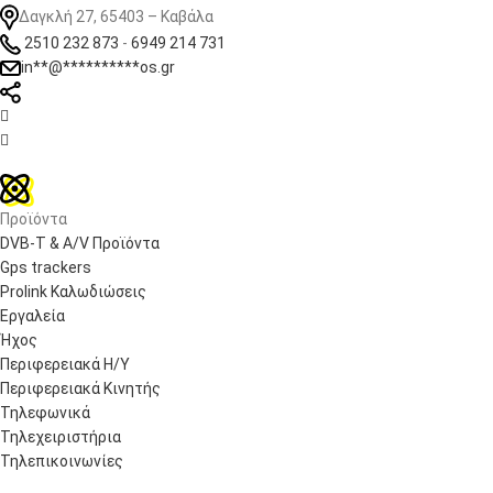
Δαγκλή 27, 65403 – Καβάλα
2510 232 873
-
6949 214 731
in
**
@
**********
os.gr


Προϊόντα
DVB-T & A/V Προϊόντα
Gps trackers
Prolink Καλωδιώσεις
Εργαλεία
Ήχος
Περιφερειακά Η/Υ
Περιφερειακά Κινητής
Τηλεφωνικά
Τηλεχειριστήρια
Τηλεπικοινωνίες