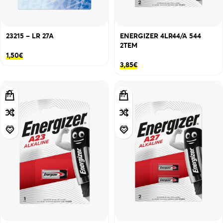
23215 – LR 27A
ENERGIZER 4LR44/A 544
2ΤΕΜ
1,50
€
3,85
€