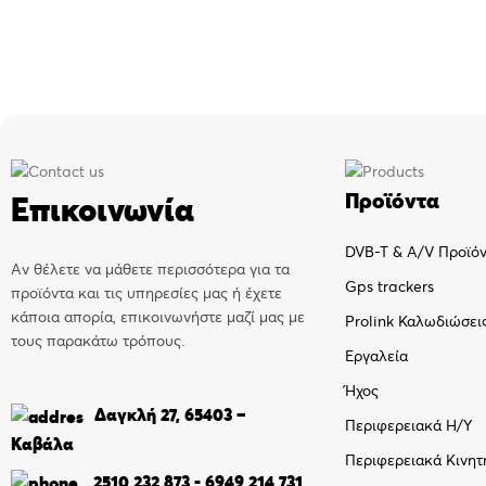
Προϊόντα
Επικοινωνία
DVB-T & A/V Προϊό
Αν θέλετε να μάθετε περισσότερα για τα
Gps trackers
προϊόντα και τις υπηρεσίες μας ή έχετε
κάποια απορία, επικοινωνήστε μαζί μας με
Prolink Καλωδιώσει
τους παρακάτω τρόπους.
Εργαλεία
Ήχος
Δαγκλή 27, 65403 –
Περιφερειακά Η/Υ
Καβάλα
Περιφερειακά Κινητ
2510 232 873
-
6949 214 731