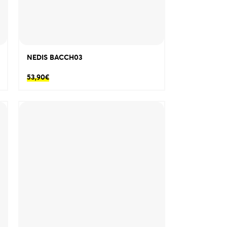
NEDIS BACCH03
53,90
€