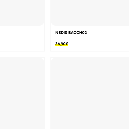
NEDIS BACCH02
36,90
€