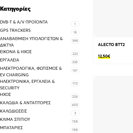
Κατηγορίες
DVB-T & A/V ΠΡΟΪΌΝΤΑ
1
GPS TRACKERS
16
ΑΝΑΒΆΘΜΙΣΗ ΥΠΟΛΟΓΙΣΤΏΝ &
396
ALECTO BTT2
ΔΊΚΤΥΑ
ΕΙΚΌΝΑ & ΗΧΟΣ
222
12,50
€
ΕΡΓΑΛΕΊΑ
335
ΗΛΕΚΤΡΟΛΟΓΙΚΆ, ΦΩΤΙΣΜΌΣ &
141
EV CHARGING
ΗΛΕΚΤΡΟΝΙΚΆ, ΕΡΓΑΛΕΊΑ &
173
SECURITY
ΉΧΟΣ
224
ΚΑΛΏΔΙΑ & ΑΝΤΆΠΤΟΡΕΣ
455
ΚΑΛΩΔΙΏΣΕΙΣ
3
ΚΛΊΜΑ ΣΠΙΤΙΟΎ
158
ΜΠΑΤΑΡΊΕΣ
168