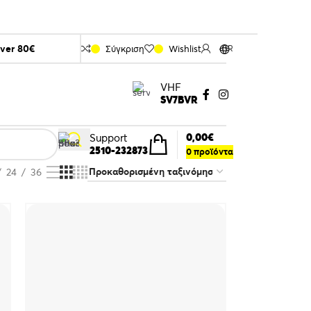
over 80€
Σύγκριση
Wishlist
GR
VHF
SV7BVR
0,00
€
Support
2510-232873
0
προϊόντα
24
36