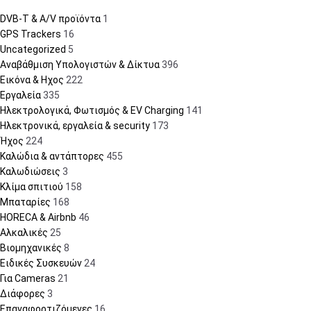
DVB-T & A/V προϊόντα
1
GPS Trackers
16
Uncategorized
5
Αναβάθμιση Υπολογιστών & Δίκτυα
396
Εικόνα & Ηχος
222
Εργαλεία
335
Ηλεκτρολογικά, Φωτισμός & EV Charging
141
Ηλεκτρονικά, εργαλεία & security
173
Ήχος
224
Καλώδια & αντάπτορες
455
Καλωδιώσεις
3
Κλίμα σπιτιού
158
Μπαταρίες
168
HORECA & Airbnb
46
Αλκαλικές
25
Βιομηχανικές
8
Ειδικές Συσκευών
24
Για Cameras
21
Διάφορες
3
Επαναφορτιζόμενες
16