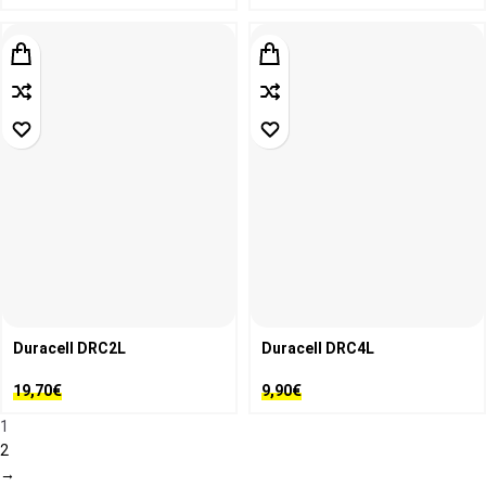
Duracell DRC2L
Duracell DRC4L
19,70
€
9,90
€
1
2
→