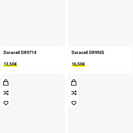
Duracell DR9714
Duracell DR9925
13,50
€
16,50
€