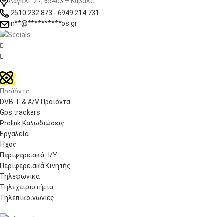
Δαγκλή 27, 65403 – Καβάλα
2510 232 873
-
6949 214 731
in
**
@
**********
os.gr


Προϊόντα
DVB-T & A/V Προϊόντα
Gps trackers
Prolink Καλωδιώσεις
Εργαλεία
Ήχος
Περιφερειακά Η/Υ
Περιφερειακά Κινητής
Τηλεφωνικά
Τηλεχειριστήρια
Τηλεπικοινωνίες