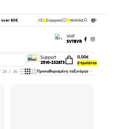
s over 80€
Σύγκριση
Wishlist
GR
VHF
SV7BVR
0,00
€
Support
2510-232873
0
προϊόντα
24
36