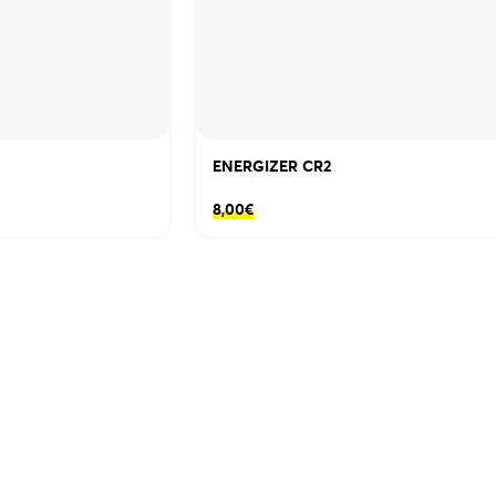
ENERGIZER CR2
8,00
€