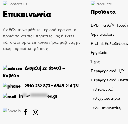
Προϊόντα
Επικοινωνία
DVB-T & A/V Προϊό
Αν θέλετε να μάθετε περισσότερα για τα
Gps trackers
προϊόντα και τις υπηρεσίες μας ή έχετε
κάποια απορία, επικοινωνήστε μαζί μας με
Prolink Καλωδιώσει
τους παρακάτω τρόπους.
Εργαλεία
Ήχος
Δαγκλή 27, 65403 –
Περιφερειακά Η/Υ
Καβάλα
Περιφερειακά Κινητ
2510 232 873
-
6949 214 731
Τηλεφωνικά
in
**
@
**********
os.gr
Τηλεχειριστήρια
Τηλεπικοινωνίες

