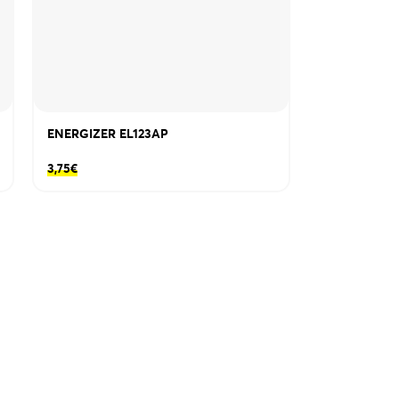
ENERGIZER EL123AP
3,75
€