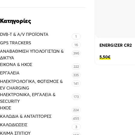
Κατηγορίες
DVB-T & A/V ΠΡΟΪΌΝΤΑ
1
GPS TRACKERS
16
ENERGIZER CR2
ΑΝΑΒΆΘΜΙΣΗ ΥΠΟΛΟΓΙΣΤΏΝ &
396
5,50
€
ΔΊΚΤΥΑ
ΕΙΚΌΝΑ & ΗΧΟΣ
222
ΕΡΓΑΛΕΊΑ
335
ΗΛΕΚΤΡΟΛΟΓΙΚΆ, ΦΩΤΙΣΜΌΣ &
141
EV CHARGING
ΗΛΕΚΤΡΟΝΙΚΆ, ΕΡΓΑΛΕΊΑ &
173
SECURITY
ΉΧΟΣ
224
ΚΑΛΏΔΙΑ & ΑΝΤΆΠΤΟΡΕΣ
455
ΚΑΛΩΔΙΏΣΕΙΣ
3
ΚΛΊΜΑ ΣΠΙΤΙΟΎ