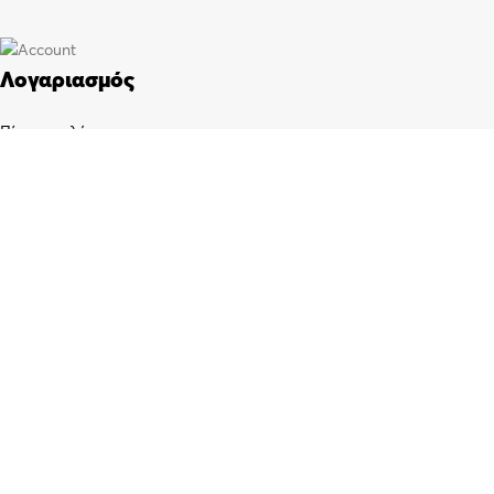
Λογαριασμός
Πίνακας ελέγχου
Παραγγελίες
Wishlist
Καλάθι αγορών
Checkout
Customer support
FAQs
Τρόποι αποστολής
Τρόποι πληρωμής