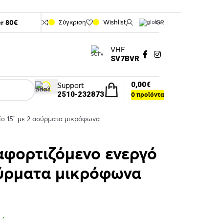
er 80€
Σύγκριση
Wishlist
GR
VHF
SV7BVR
0,00
€
Support
2510-232873
0
προϊόντα
ο 15″ με 2 ασύρματα μικρόφωνα
φορτιζόμενο ενεργό
ασύρματα μικρόφωνα