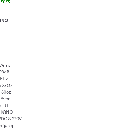
μέρες
ΦΩΝΟ
rms
dB
KHz
3Oz
 60oz
75cm
 ,BT,
ΦΩΝΟ
DC & 220V
στήριξη