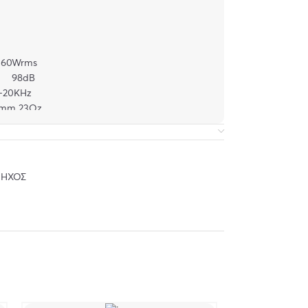
0Wrms
8dB
20KHz
23Oz
της 60oz
0*75cm
er ,BT,
ΟΦΩΝΟ
ΉΧΟΣ
12VDC & 220V
ια στήριξη
περίπου 4ώρες με μεσαία ένταση (50%)