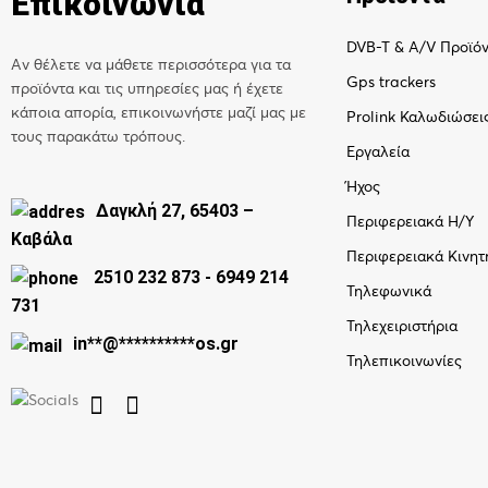
Επικοινωνία
DVB-T & A/V Προϊό
Αν θέλετε να μάθετε περισσότερα για τα
Gps trackers
προϊόντα και τις υπηρεσίες μας ή έχετε
κάποια απορία, επικοινωνήστε μαζί μας με
Prolink Καλωδιώσει
τους παρακάτω τρόπους.
Εργαλεία
Ήχος
Δαγκλή 27, 65403 –
Περιφερειακά Η/Υ
Καβάλα
Περιφερειακά Κινητ
2510 232 873
-
6949 214
Τηλεφωνικά
731
Τηλεχειριστήρια
in
**
@
**********
os.gr
Τηλεπικοινωνίες

