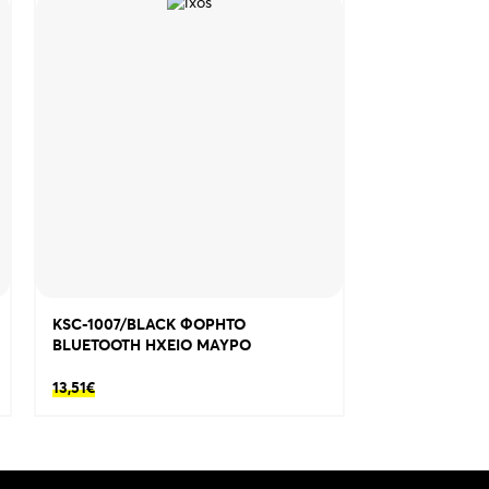
KSC-1007/BLACK ΦΟΡΗΤΟ
KSC-609/BL
BLUETOOTH ΗΧΕΙΟ ΜΑΥΡΟ
BLUETOOTH 
COLOURFUL
13,51
€
18,70
€