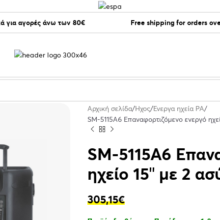
ά για αγορές άνω των 80€
Free shipping for orders ov
Αρχική σελίδα
Ήχος
Ένεργα ηχεία PA
SM-5115A6 Επαναφορτιζόμενο ενεργό ηχεί
SM-5115A6 Επανα
ηχείο 15″ με 2 
305,15
€