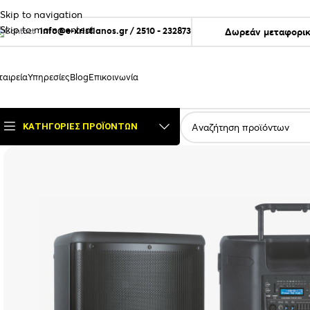
Skip to navigation
Skip to main content
info@e-xristianos.gr
/
2510 - 232873
Δωρεάν μεταφορικ
ταιρεία
Υπηρεσίες
Blog
Επικοινωνία
ΚΑΤΗΓΟΡΊΕΣ ΠΡΟΪΌΝΤΩΝ