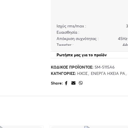
Ισχύς rms/max : 36
Ευαισθησία : 9
Απόκριση συχνότητας : 45Hz-
Tweeter : 44mm 
Woofer : 15″ ,75mm πηνίο , μαγνή
Ρωτήστε μας για το προϊόν
Διαστασεις κιβώτιο : 49*4
Είσοδος : MIC x 2 , AUX , USB play
ΚΩΔΙΚΌΣ ΠΡΟΪΌΝΤΟΣ:
SM-5115A6
ΔΙΠΛΟ ΑΣΥΡΜΑΤΟ ΜΙΚΡ
ΚΑΤΗΓΟΡΊΕΣ:
ΉΧΟΣ
,
ΈΝΕΡΓΑ ΗΧΕΊΑ PA
,
Τροφοδοσία : ΕΠΑΝΑΦΟΡΤΙΖΟΜΕΝΟ 
*Υποδοχή στο κάτω μέρος του ηχείου γ
Share:
σε τρίποδο
*Ροδάκια για εύκολη μεταφορα
Διάρκεια λειτουργίας με μπαταρία : 