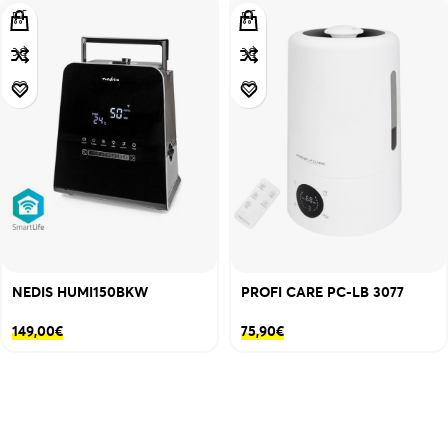
NEDIS HUMI150BKW
PROFI CARE PC-LB 3077
149,00
€
75,90
€