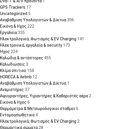
DVB-T & A/V προϊόντα
1
GPS Trackers
17
Uncategorized
5
Αναβάθμιση Υπολογιστών & Δίκτυα
396
Εικόνα & Ηχος
222
Εργαλεία
335
Ηλεκτρολογικά, Φωτισμός & EV Charging
141
Ηλεκτρονικά, εργαλεία & security
173
Ήχος
224
Καλώδια & αντάπτορες
455
Καλωδιώσεις
3
Κλίμα σπιτιού
158
HORECA & Airbnb
12
Αναβάθμιση Υπολογιστών & Δίκτυα
1
Ανεμιστήρες
37
Αφυγραντήρες, Υγραντήρες & Καθαριστές αέρα
2
Εικόνα & Ηχος
6
Θερμόμετρα & Μετεωρολογικοί σταθμοί
6
Εντομοαπωθητικά
4
Ηλεκτρολογικά, Φωτισμός & EV Charging
2
Θερμαντικά σώματα
28