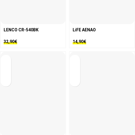
LENCO CR-540BK
LiFE AENAO
32,90
€
14,90
€