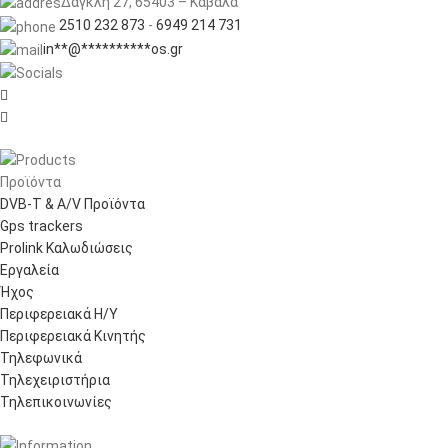
Δαγκλή 27, 65403 – Καβάλα
2510 232 873
-
6949 214 731
in
**
@
**********
os.gr


Προϊόντα
DVB-T & A/V Προϊόντα
Gps trackers
Prolink Καλωδιώσεις
Εργαλεία
Ήχος
Περιφερειακά Η/Υ
Περιφερειακά Κινητής
Τηλεφωνικά
Τηλεχειριστήρια
Τηλεπικοινωνίες