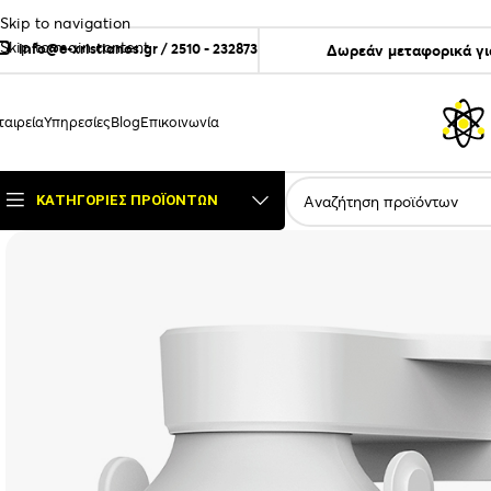
Skip to navigation
Skip to main content
info@e-xristianos.gr
/
2510 - 232873
Δωρεάν μεταφορικά γι
ταιρεία
Υπηρεσίες
Blog
Επικοινωνία
ΚΑΤΗΓΟΡΊΕΣ ΠΡΟΪΌΝΤΩΝ