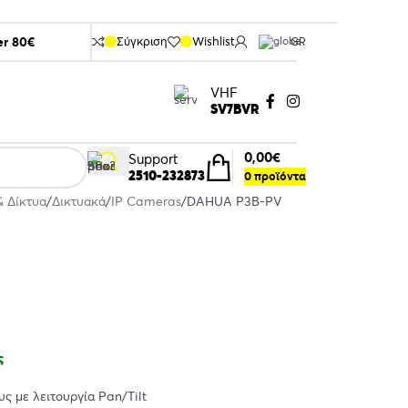
er 80€
Σύγκριση
Wishlist
GR
VHF
SV7BVR
0,00
€
Support
2510-232873
0
προϊόντα
& Δίκτυα
Δικτυακά
IP Cameras
DAHUA P3B-PV
ς
ς με λειτουργία Pan/Tilt