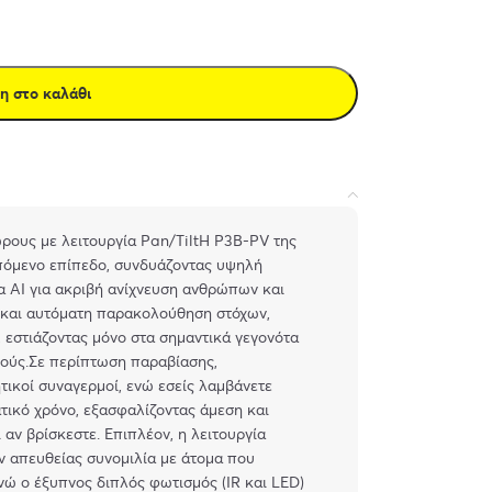
η στο καλάθι
ρους με λειτουργία Pan/TiltΗ P3B-PV της
πόμενο επίπεδο, συνδυάζοντας υψηλή
α AI για ακριβή ανίχνευση ανθρώπων και
 και αυτόματη παρακολούθηση στόχων,
 εστιάζοντας μόνο στα σημαντικά γεγονότα
μούς.Σε περίπτωση παραβίασης,
τικοί συναγερμοί, ενώ εσείς λαμβάνετε
ατικό χρόνο, εξασφαλίζοντας άμεση και
ν βρίσκεστε. Επιπλέον, η λειτουργία
ν απευθείας συνομιλία με άτομα που
νώ ο έξυπνος διπλός φωτισμός (IR και LED)