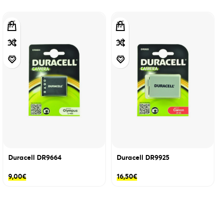
Duracell DR9664
Duracell DR9925
9,00
€
16,50
€