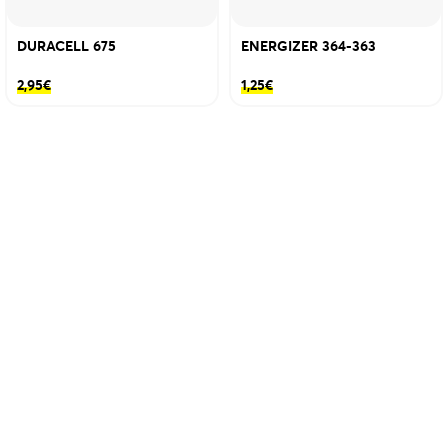
DURACELL 675
ENERGIZER 364-363
2,95
€
1,25
€