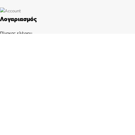
Λογαριασμός
Πίνακας ελέγχου
Παραγγελίες
Wishlist
Καλάθι αγορών
Checkout
Customer support
FAQs
Τρόποι αποστολής
Τρόποι πληρωμής