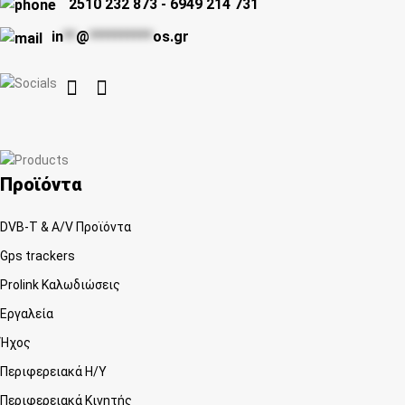
2510 232 873
-
6949 214 731
in
**
@
**********
os.gr


Προϊόντα
DVB-T & A/V Προϊόντα
Gps trackers
Prolink Καλωδιώσεις
Εργαλεία
Ήχος
Περιφερειακά Η/Υ
Περιφερειακά Κινητής