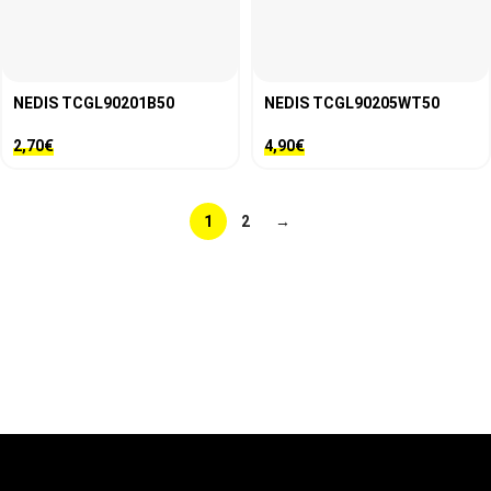
NEDIS TCGL90201B50
NEDIS TCGL90205WT50
2,70
€
4,90
€
1
2
→