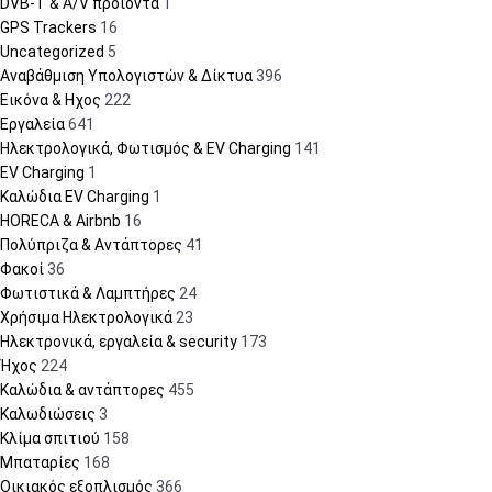
DVB-T & A/V προϊόντα
1
GPS Trackers
16
Uncategorized
5
Αναβάθμιση Υπολογιστών & Δίκτυα
396
Εικόνα & Ηχος
222
Εργαλεία
641
Ηλεκτρολογικά, Φωτισμός & EV Charging
141
EV Charging
1
Καλώδια EV Charging
1
HORECA & Airbnb
16
Πολύπριζα & Αντάπτορες
41
Φακοί
36
Φωτιστικά & Λαμπτήρες
24
Χρήσιμα Ηλεκτρολογικά
23
Ηλεκτρονικά, εργαλεία & security
173
Ήχος
224
Καλώδια & αντάπτορες
455
Καλωδιώσεις
3
Κλίμα σπιτιού
158
Μπαταρίες
168
Οικιακός εξοπλισμός
366