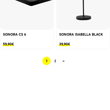
SONORA CS 6
SONORA ISABELLA BLACK
59,90
€
39,90
€
1
2
→