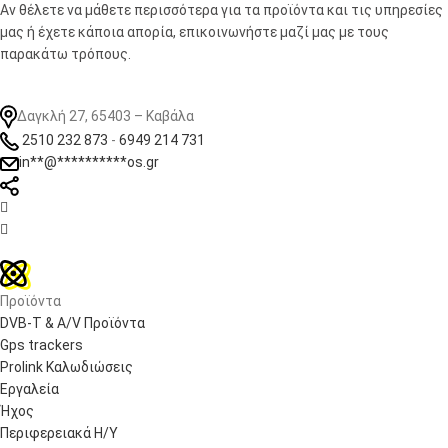
Αν θέλετε να μάθετε περισσότερα για τα προϊόντα και τις υπηρεσίες
μας ή έχετε κάποια απορία, επικοινωνήστε μαζί μας με τους
παρακάτω τρόπους.
Δαγκλή 27, 65403 – Καβάλα
2510 232 873
-
6949 214 731
in
**
@
**********
os.gr


Προϊόντα
DVB-T & A/V Προϊόντα
Gps trackers
Prolink Καλωδιώσεις
Εργαλεία
Ήχος
Περιφερειακά Η/Υ