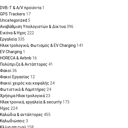
DVB-T & A/V προϊόντα
1
GPS Trackers
17
Uncategorized
5
Αναβάθμιση Υπολογιστών & Δίκτυα
396
Εικόνα & Ηχος
222
Εργαλεία
335
Ηλεκτρολογικά, Φωτισμός & EV Charging
141
EV Charging
1
HORECA & Airbnb
16
Πολύπριζα & Αντάπτορες
41
Φακοί
36
Φακοί Εργασίας
12
Φακοί χειρός και κεφαλής
24
Φωτιστικά & Λαμπτήρες
24
Χρήσιμα Ηλεκτρολογικά
23
Ηλεκτρονικά, εργαλεία & security
173
Ήχος
224
Καλώδια & αντάπτορες
455
Καλωδιώσεις
3
Κλίμα σπιτιού
158