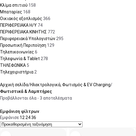
Κλίμα σπιτιού
158
Μπαταρίες
168
Οικιακός εξοπλισμός
366
ΠΕΡΙΦΕΡΕΙΑΚΑ Η/Υ
74
ΠΕΡΙΦΕΡΕΙΑΚΑ ΚΙΝΗΤΗΣ
772
Περιφερειακά Υπολογιστών
295
Προσωπική Περιποίηση
129
Τηλεπικοινωνίες
6
Τηλεφωνία & Tablet
278
ΤΗΛΕΦΩΝΙΚΑ
5
Τηλεχειριστήρια
2
Αρχική σελίδα
Ηλεκτρολογικά, Φωτισμός & EV Charging
Φωτιστικά & Λαμπτήρες
Προβάλλονται όλα - 3 αποτελέσματα
Εμφάνιση φίλτρων
Εμφάνισε
12
24
36