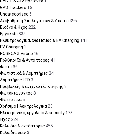
DVB-T & A/V προϊόντα
1
GPS Trackers
16
Uncategorized
5
Αναβάθμιση Υπολογιστών & Δίκτυα
396
Εικόνα & Ηχος
222
Εργαλεία
335
Ηλεκτρολογικά, Φωτισμός & EV Charging
141
EV Charging
1
HORECA & Airbnb
16
Πολύπριζα & Αντάπτορες
41
Φακοί
36
Φωτιστικά & Λαμπτήρες
24
Λαμπτήρες LED
3
Προβολείς & ανιχνευτές κίνησης
8
Φωτάκια νυχτός
8
Φωτιστικά
5
Χρήσιμα Ηλεκτρολογικά
23
Ηλεκτρονικά, εργαλεία & security
173
Ήχος
224
Καλώδια & αντάπτορες
455
Καλωδιώσεις
3