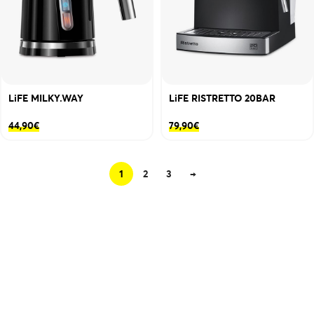
LiFE MILKY.WAY
LiFE RISTRETTO 20BAR
44,90
€
79,90
€
1
2
3
→