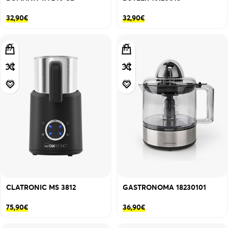
32,90
€
32,90
€
CLATRONIC MS 3812
GASTRONOMA 18230101
75,90
€
36,90
€