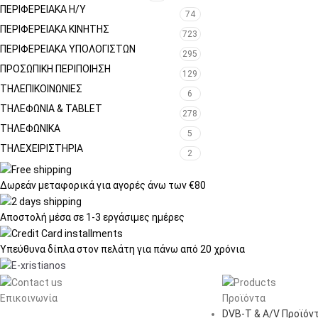
ΠΕΡΙΦΕΡΕΙΑΚΑ Η/Υ
74
ΠΕΡΙΦΕΡΕΙΑΚΑ ΚΙΝΗΤΗΣ
723
ΠΕΡΙΦΕΡΕΙΑΚΆ ΥΠΟΛΟΓΙΣΤΏΝ
295
ΠΡΟΣΩΠΙΚΉ ΠΕΡΙΠΟΊΗΣΗ
129
ΤΗΛΕΠΙΚΟΙΝΩΝΊΕΣ
6
ΤΗΛΕΦΩΝΊΑ & TABLET
278
ΤΗΛΕΦΩΝΙΚΑ
5
ΤΗΛΕΧΕΙΡΙΣΤΉΡΙΑ
2
Δωρεάν μεταφορικά
για αγορές άνω των €80
Αποστολή μέσα σε
1-3 εργάσιμες ημέρες
Υπεύθυνα δίπλα στον πελάτη
για πάνω από 20 χρόνια
Επικοινωνία
Προϊόντα
DVB-T & A/V Προϊόν