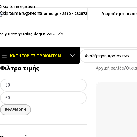
Skip to navigation
Skip to main content
info@e-xristianos.gr
/
2510 - 232873
Δωρεάν μεταφορι
ταιρεία
Υπηρεσίες
Blog
Επικοινωνία
ΚΑΤΗΓΟΡΊΕΣ ΠΡΟΪΌΝΤΩΝ
Φίλτρο τιμής
Αρχική σελίδα
Οικι
ΕΦΑΡΜΟΓΉ