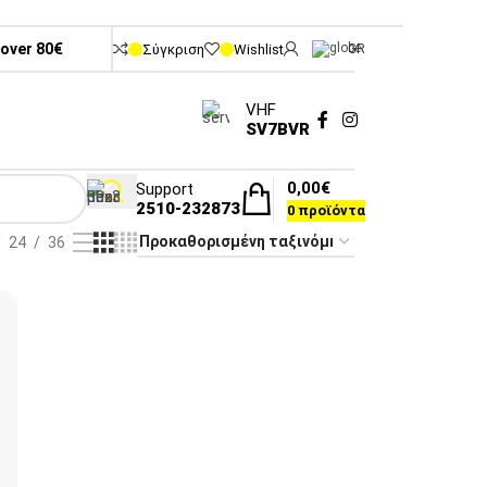
 over 80€
Σύγκριση
Wishlist
GR
VHF
SV7BVR
0,00
€
Support
2510-232873
0
προϊόντα
24
36