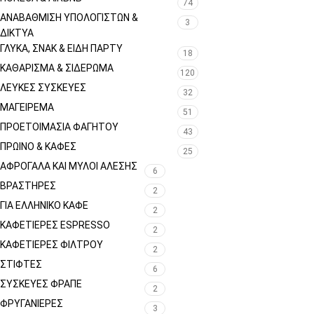
74
ΑΝΑΒΆΘΜΙΣΗ ΥΠΟΛΟΓΙΣΤΏΝ &
3
ΔΊΚΤΥΑ
ΓΛΥΚΆ, ΣΝΑΚ & ΕΊΔΗ ΠΆΡΤΥ
18
ΚΑΘΆΡΙΣΜΑ & ΣΙΔΈΡΩΜΑ
120
ΛΕΥΚΈΣ ΣΥΣΚΕΥΈΣ
32
ΜΑΓΕΊΡΕΜΑ
51
ΠΡΟΕΤΟΙΜΑΣΊΑ ΦΑΓΗΤΟΎ
43
ΠΡΩΙΝΌ & ΚΑΦΈΣ
25
ΑΦΡΌΓΑΛΑ ΚΑΙ ΜΎΛΟΙ ΆΛΕΣΗΣ
6
ΒΡΑΣΤΉΡΕΣ
2
ΓΙΑ ΕΛΛΗΝΙΚΌ ΚΑΦΈ
2
ΚΑΦΕΤΙΈΡΕΣ ESPRESSO
2
ΚΑΦΕΤΙΈΡΕΣ ΦΊΛΤΡΟΥ
2
ΣΤΊΦΤΕΣ
6
ΣΥΣΚΕΥΈΣ ΦΡΑΠΈ
2
ΦΡΥΓΑΝΙΈΡΕΣ
3