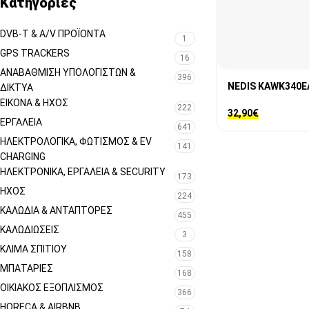
Κατηγορίες
DVB-T & A/V ΠΡΟΪΌΝΤΑ
1
GPS TRACKERS
16
ΑΝΑΒΆΘΜΙΣΗ ΥΠΟΛΟΓΙΣΤΏΝ &
396
NEDIS KAWK340E
ΔΊΚΤΥΑ
ΕΙΚΌΝΑ & ΗΧΟΣ
222
32,90
€
ΕΡΓΑΛΕΊΑ
641
ΗΛΕΚΤΡΟΛΟΓΙΚΆ, ΦΩΤΙΣΜΌΣ & EV
141
CHARGING
ΗΛΕΚΤΡΟΝΙΚΆ, ΕΡΓΑΛΕΊΑ & SECURITY
173
ΉΧΟΣ
224
ΚΑΛΏΔΙΑ & ΑΝΤΆΠΤΟΡΕΣ
455
ΚΑΛΩΔΙΏΣΕΙΣ
3
ΚΛΊΜΑ ΣΠΙΤΙΟΎ
158
ΜΠΑΤΑΡΊΕΣ
168
ΟΙΚΙΑΚΌΣ ΕΞΟΠΛΙΣΜΌΣ
366
HORECA & AIRBNB