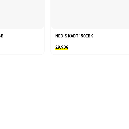
CB
NEDIS KABT150EBK
29,90
€