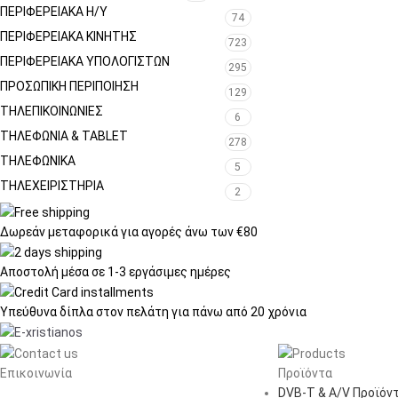
ΠΕΡΙΦΕΡΕΙΑΚΑ Η/Υ
74
ΠΕΡΙΦΕΡΕΙΑΚΑ ΚΙΝΗΤΗΣ
723
ΠΕΡΙΦΕΡΕΙΑΚΆ ΥΠΟΛΟΓΙΣΤΏΝ
295
ΠΡΟΣΩΠΙΚΉ ΠΕΡΙΠΟΊΗΣΗ
129
ΤΗΛΕΠΙΚΟΙΝΩΝΊΕΣ
6
ΤΗΛΕΦΩΝΊΑ & TABLET
278
ΤΗΛΕΦΩΝΙΚΑ
5
ΤΗΛΕΧΕΙΡΙΣΤΉΡΙΑ
2
Δωρεάν μεταφορικά
για αγορές άνω των €80
Αποστολή μέσα σε
1-3 εργάσιμες ημέρες
Υπεύθυνα δίπλα στον πελάτη
για πάνω από 20 χρόνια
Επικοινωνία
Προϊόντα
DVB-T & A/V Προϊόν