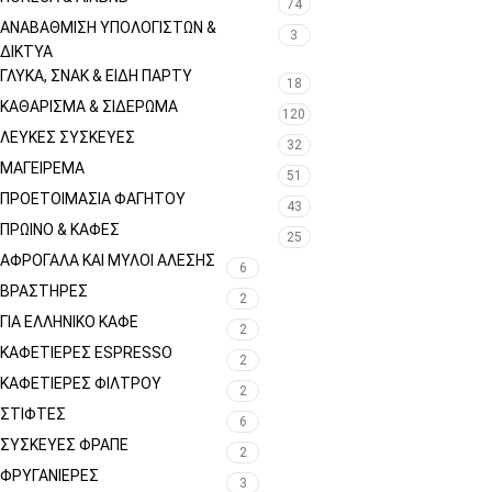
74
ΑΝΑΒΆΘΜΙΣΗ ΥΠΟΛΟΓΙΣΤΏΝ &
3
ΔΊΚΤΥΑ
ΓΛΥΚΆ, ΣΝΑΚ & ΕΊΔΗ ΠΆΡΤΥ
18
ΚΑΘΆΡΙΣΜΑ & ΣΙΔΈΡΩΜΑ
120
ΛΕΥΚΈΣ ΣΥΣΚΕΥΈΣ
32
ΜΑΓΕΊΡΕΜΑ
51
ΠΡΟΕΤΟΙΜΑΣΊΑ ΦΑΓΗΤΟΎ
43
ΠΡΩΙΝΌ & ΚΑΦΈΣ
25
ΑΦΡΌΓΑΛΑ ΚΑΙ ΜΎΛΟΙ ΆΛΕΣΗΣ
6
ΒΡΑΣΤΉΡΕΣ
2
ΓΙΑ ΕΛΛΗΝΙΚΌ ΚΑΦΈ
2
ΚΑΦΕΤΙΈΡΕΣ ESPRESSO
2
ΚΑΦΕΤΙΈΡΕΣ ΦΊΛΤΡΟΥ
2
ΣΤΊΦΤΕΣ
6
ΣΥΣΚΕΥΈΣ ΦΡΑΠΈ
2
ΦΡΥΓΑΝΙΈΡΕΣ
3