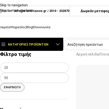
Skip to navigation
Skip to main content
info@e-xristianos.gr
/
2510 - 232873
Δωρεάν μεταφορι
ταιρεία
Υπηρεσίες
Blog
Επικοινωνία
ΚΑΤΗΓΟΡΊΕΣ ΠΡΟΪΌΝΤΩΝ
Φίλτρο τιμής
Αρχική σελίδα
Οικι
ΕΦΑΡΜΟΓΉ