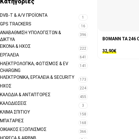
Κατηγορίες
DVB-T & A/V ΠΡΟΪΌΝΤΑ
1
GPS TRACKERS
16
ΑΝΑΒΆΘΜΙΣΗ ΥΠΟΛΟΓΙΣΤΏΝ &
396
BOMANN TA 246 
ΔΊΚΤΥΑ
ΕΙΚΌΝΑ & ΗΧΟΣ
222
32,90
€
ΕΡΓΑΛΕΊΑ
641
ΗΛΕΚΤΡΟΛΟΓΙΚΆ, ΦΩΤΙΣΜΌΣ & EV
141
CHARGING
ΗΛΕΚΤΡΟΝΙΚΆ, ΕΡΓΑΛΕΊΑ & SECURITY
173
ΉΧΟΣ
224
ΚΑΛΏΔΙΑ & ΑΝΤΆΠΤΟΡΕΣ
455
ΚΑΛΩΔΙΏΣΕΙΣ
3
ΚΛΊΜΑ ΣΠΙΤΙΟΎ
158
ΜΠΑΤΑΡΊΕΣ
168
ΟΙΚΙΑΚΌΣ ΕΞΟΠΛΙΣΜΌΣ
366
HORECA & AIRBNB