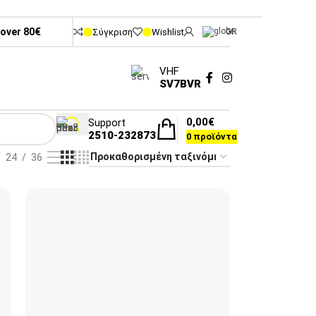
 over 80€
Σύγκριση
Wishlist
GR
VHF
SV7BVR
0,00
€
Support
2510-232873
0
προϊόντα
24
36