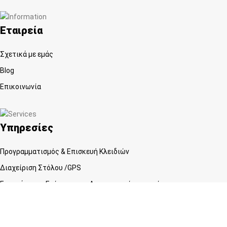
Εταιρεία
Σχετικά με εμάς
Blog
Επικοινωνία
Υπηρεσίες
Προγραμματισμός & Επισκευή Κλειδιών
Διαχείριση Στόλου /GPS
Εγκατάσταση Επίγειων και Δορυφορικών κεραιών
Service Ηλεκτρονικών Σταθερών και Φορητών Υπολογιστών
Διαγνωστικός έλεγχος και επισκευή κινητών τηλεφώνων