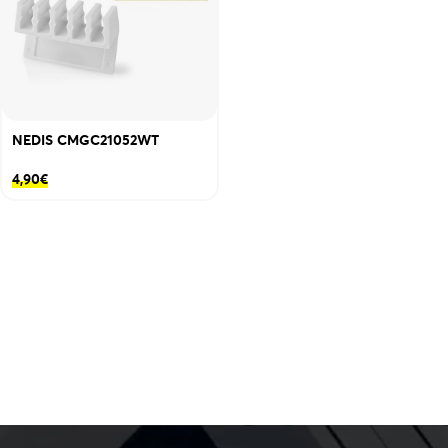
NEDIS CMGC21052WT
4,90
€