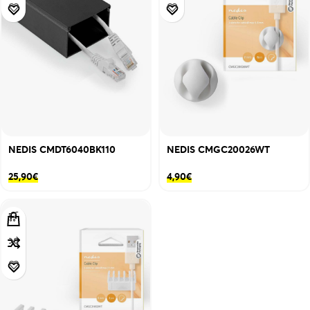
NEDIS CMDT6040BK110
NEDIS CMGC20026WT
25,90
€
4,90
€