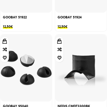
GOOBAY 51922
GOOBAY 51924
12,50
€
12,50
€
GOOBAY 95040
NEDIS CMDT3300BK