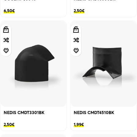
6,50
€
2,50
€
NEDIS CMDT3301BK
NEDIS CMDT4510BK
2,50
€
1,99
€