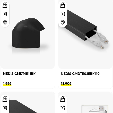
NEDIS CMDT4511BK
NEDIS CMDT5025BK110
1,99
€
18,90
€