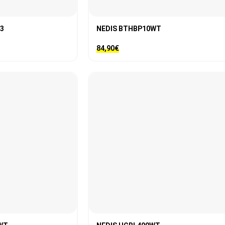
23
NEDIS BTHBP10WT
84,90
€