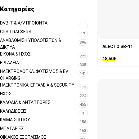
Κατηγορίες
DVB-T & A/V ΠΡΟΪΌΝΤΑ
1
GPS TRACKERS
17
ΑΝΑΒΆΘΜΙΣΗ ΥΠΟΛΟΓΙΣΤΏΝ &
396
ALECTO SB-11
ΔΊΚΤΥΑ
ΕΙΚΌΝΑ & ΗΧΟΣ
222
18,50
€
ΕΡΓΑΛΕΊΑ
335
ΗΛΕΚΤΡΟΛΟΓΙΚΆ, ΦΩΤΙΣΜΌΣ & EV
141
CHARGING
ΗΛΕΚΤΡΟΝΙΚΆ, ΕΡΓΑΛΕΊΑ & SECURITY
173
ΉΧΟΣ
224
ΚΑΛΏΔΙΑ & ΑΝΤΆΠΤΟΡΕΣ
455
ΚΑΛΩΔΙΏΣΕΙΣ
3
ΚΛΊΜΑ ΣΠΙΤΙΟΎ
158
ΜΠΑΤΑΡΊΕΣ
168
ΟΙΚΙΑΚΌΣ ΕΞΟΠΛΙΣΜΌΣ