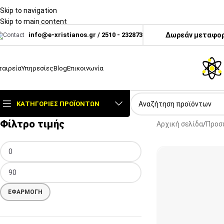
Skip to navigation
Skip to main content
info@e-xristianos.gr
/
2510 - 232873
Δωρεάν μεταφορι
ταιρεία
Υπηρεσίες
Blog
Επικοινωνία
ΚΑΤΗΓΟΡΊΕΣ ΠΡΟΪΌΝΤΩΝ
Φίλτρο τιμής
Αρχική σελίδα
Προσ
ΕΦΑΡΜΟΓΉ