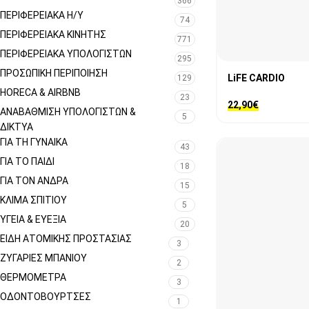
366
ΠΕΡΙΦΕΡΕΙΑΚΑ Η/Υ
74
ΠΕΡΙΦΕΡΕΙΑΚΑ ΚΙΝΗΤΗΣ
771
ΠΕΡΙΦΕΡΕΙΑΚΆ ΥΠΟΛΟΓΙΣΤΏΝ
295
ΠΡΟΣΩΠΙΚΉ ΠΕΡΙΠΟΊΗΣΗ
LiFE CARDIO
129
HORECA & AIRBNB
23
22,90
€
ΑΝΑΒΆΘΜΙΣΗ ΥΠΟΛΟΓΙΣΤΏΝ &
5
ΔΊΚΤΥΑ
ΓΙΑ ΤΗ ΓΥΝΑΊΚΑ
43
ΓΙΑ ΤΟ ΠΑΙΔΊ
18
ΓΙΑ ΤΟΝ ΆΝΔΡΑ
15
ΚΛΊΜΑ ΣΠΙΤΙΟΎ
5
ΥΓΕΊΑ & ΕΥΕΞΊΑ
20
ΕΊΔΗ ΑΤΟΜΙΚΉΣ ΠΡΟΣΤΑΣΊΑΣ
3
ΖΥΓΑΡΙΈΣ ΜΠΆΝΙΟΥ
2
ΘΕΡΜΌΜΕΤΡΑ
3
ΟΔΟΝΤΌΒΟΥΡΤΣΕΣ
1