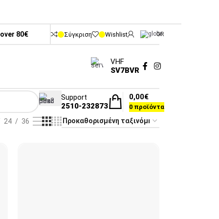
 over 80€
Σύγκριση
Wishlist
GR
VHF
SV7BVR
0,00
€
Support
2510-232873
0
προϊόντα
24
36