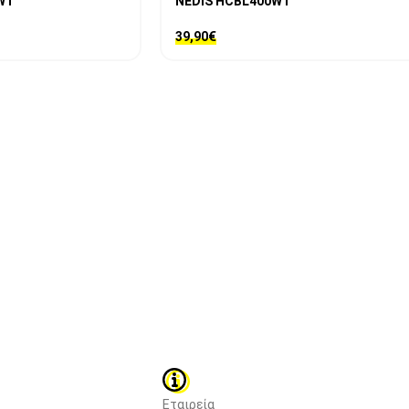
WT
NEDIS HCBL400WT
39,90
€
Εταιρεία