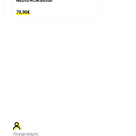
NEDIS HCMSG300
79,90
€
Λογαριασμός