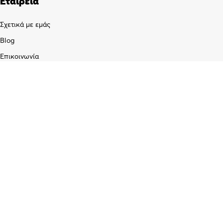
Εταιρεία
Σχετικά με εμάς
Blog
Επικοινωνία
Υπηρεσίες
Προγραμματισμός & Επισκευή Κλειδιών
Διαχείριση Στόλου /GPS
Εγκατάσταση Επίγειων και Δορυφορικών κεραιών
Service Ηλεκτρονικών Σταθερών και Φορητών Υπολογιστών
Διαγνωστικός έλεγχος και επισκευή κινητών τηλεφώνων
Εγκατάσταση και προγραμματισμός ασύρματων πομποδεκτών CB/
UHF/ VHF