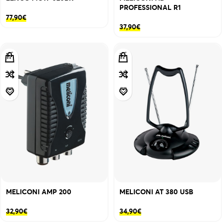
PROFESSIONAL R1
77,90
€
37,90
€
MELICONI AMP 200
MELICONI AT 380 USB
32,90
€
34,90
€