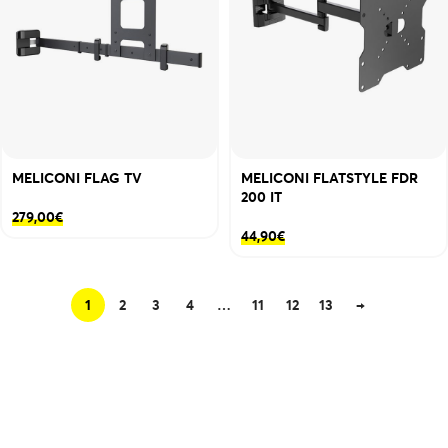
MELICONI FLAG TV
MELICONI FLATSTYLE FDR
200 IT
279,00
€
44,90
€
1
2
3
4
…
11
12
13
→