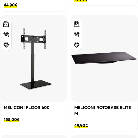
44,90
€
MELICONI FLOOR 600
MELICONI ROTOBASE ELITE
M
155,00
€
49,90
€