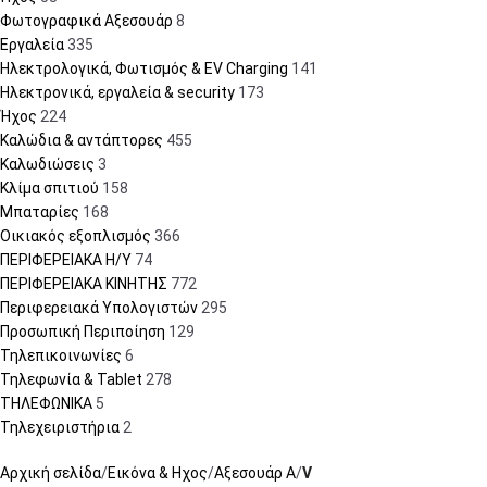
Φωτογραφικά Αξεσουάρ
8
Εργαλεία
335
Ηλεκτρολογικά, Φωτισμός & EV Charging
141
Ηλεκτρονικά, εργαλεία & security
173
Ήχος
224
Καλώδια & αντάπτορες
455
Καλωδιώσεις
3
Κλίμα σπιτιού
158
Μπαταρίες
168
Οικιακός εξοπλισμός
366
ΠΕΡΙΦΕΡΕΙΑΚΑ Η/Υ
74
ΠΕΡΙΦΕΡΕΙΑΚΑ ΚΙΝΗΤΗΣ
772
Περιφερειακά Υπολογιστών
295
Προσωπική Περιποίηση
129
Τηλεπικοινωνίες
6
Τηλεφωνία & Tablet
278
ΤΗΛΕΦΩΝΙΚΑ
5
Τηλεχειριστήρια
2
Αρχική σελίδα
Εικόνα & Ηχος
Αξεσουάρ A
V