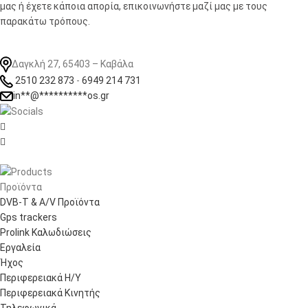
μας ή έχετε κάποια απορία, επικοινωνήστε μαζί μας με τους
παρακάτω τρόπους.
Δαγκλή 27, 65403 – Καβάλα
2510 232 873
-
6949 214 731
in
**
@
**********
os.gr


Προϊόντα
DVB-T & A/V Προϊόντα
Gps trackers
Prolink Καλωδιώσεις
Εργαλεία
Ήχος
Περιφερειακά Η/Υ
Περιφερειακά Κινητής
Τηλεφωνικά