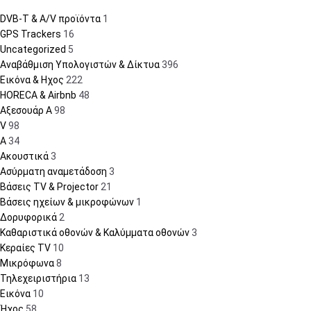
DVB-T & A/V προϊόντα
1
GPS Trackers
16
Uncategorized
5
Αναβάθμιση Υπολογιστών & Δίκτυα
396
Εικόνα & Ηχος
222
HORECA & Airbnb
48
Αξεσουάρ A
98
V
98
A
34
Ακουστικά
3
Ασύρματη αναμετάδοση
3
Βάσεις TV & Projector
21
Βάσεις ηχείων & μικροφώνων
1
Δορυφορικά
2
Καθαριστικά οθονών & Καλύμματα οθονών
3
Κεραίες TV
10
Μικρόφωνα
8
Τηλεχειριστήρια
13
Εικόνα
10
Ήχος
58