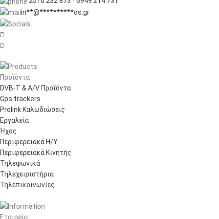
2510 232 873
-
6949 214 731
in
**
@
**********
os.gr


Προϊόντα
DVB-T & A/V Προϊόντα
Gps trackers
Prolink Καλωδιώσεις
Εργαλεία
Ήχος
Περιφερειακά Η/Υ
Περιφερειακά Κινητής
Τηλεφωνικά
Τηλεχειριστήρια
Τηλεπικοινωνίες
Εταιρεία