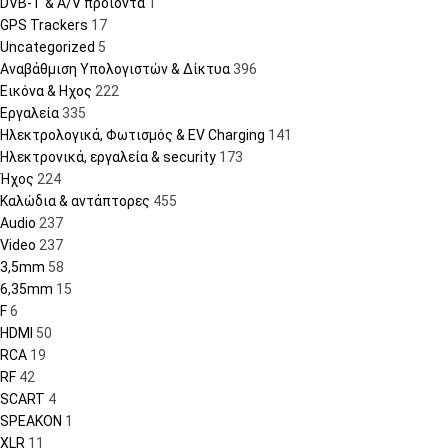
DVB-T & A/V προϊόντα
1
GPS Trackers
17
Uncategorized
5
Αναβάθμιση Υπολογιστών & Δίκτυα
396
Εικόνα & Ηχος
222
Εργαλεία
335
Ηλεκτρολογικά, Φωτισμός & EV Charging
141
Ηλεκτρονικά, εργαλεία & security
173
Ήχος
224
Καλώδια & αντάπτορες
455
Audio
237
Video
237
3,5mm
58
6,35mm
15
F
6
HDMI
50
RCA
19
RF
42
SCART
4
SPEAKON
1
XLR
11