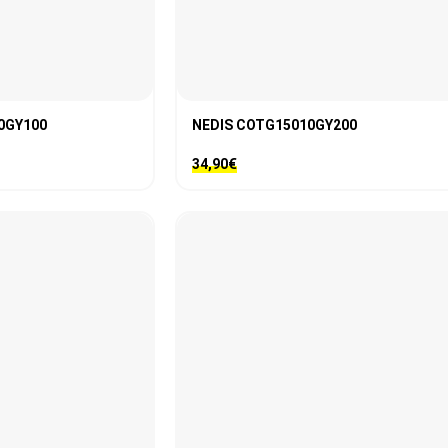
0GY100
NEDIS COTG15010GY200
34,90
€