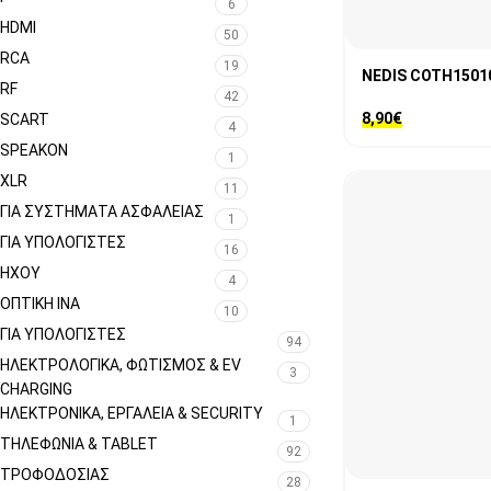
6
HDMI
50
RCA
19
NEDIS COTH1501
RF
42
8,90
€
SCART
4
SPEAKON
1
XLR
11
ΓΙΑ ΣΥΣΤΉΜΑΤΑ ΑΣΦΑΛΕΊΑΣ
1
ΓΙΑ ΥΠΟΛΟΓΙΣΤΈΣ
16
ΉΧΟΥ
4
ΟΠΤΙΚΉ ΊΝΑ
10
ΓΙΑ ΥΠΟΛΟΓΙΣΤΈΣ
94
ΗΛΕΚΤΡΟΛΟΓΙΚΆ, ΦΩΤΙΣΜΌΣ & EV
3
CHARGING
ΗΛΕΚΤΡΟΝΙΚΆ, ΕΡΓΑΛΕΊΑ & SECURITY
1
ΤΗΛΕΦΩΝΊΑ & TABLET
92
ΤΡΟΦΟΔΟΣΊΑΣ
28