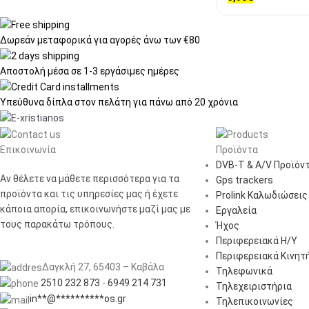
Δωρεάν μεταφορικά
για αγορές άνω των €80
Αποστολή μέσα σε
1-3 εργάσιμες ημέρες
Υπεύθυνα δίπλα στον πελάτη
για πάνω από 20 χρόνια
Επικοινωνία
Προϊόντα
DVB-T & A/V Προϊόν
Αν θέλετε να μάθετε περισσότερα για τα
Gps trackers
προϊόντα και τις υπηρεσίες μας ή έχετε
Prolink Καλωδιώσεις
κάποια απορία, επικοινωνήστε μαζί μας με
Εργαλεία
τους παρακάτω τρόπους.
Ήχος
Περιφερειακά Η/Υ
Περιφερειακά Κινητ
Δαγκλή 27, 65403 – Καβάλα
Τηλεφωνικά
2510 232 873
-
6949 214 731
Τηλεχειριστήρια
in
**
@
**********
os.gr
Τηλεπικοινωνίες