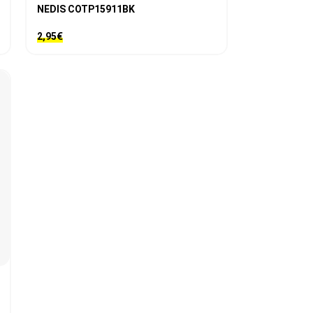
NEDIS COTP15911BK
2,95
€