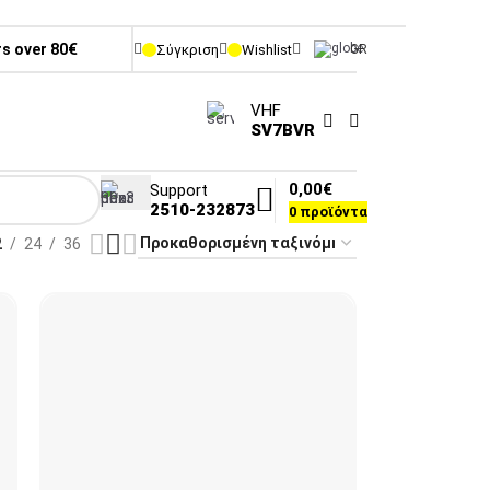
rs over 80€
Σύγκριση
Wishlist
GR
VHF
SV7BVR
0,00
€
Support
2510-232873
0
προϊόντα
2
24
36