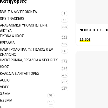
Κατηγορίες
DVB-T & A/V ΠΡΟΪΌΝΤΑ
1
GPS TRACKERS
16
ΑΝΑΒΆΘΜΙΣΗ ΥΠΟΛΟΓΙΣΤΏΝ &
396
NEDIS COTG1501
ΔΊΚΤΥΑ
ΕΙΚΌΝΑ & ΗΧΟΣ
222
26,90
€
ΕΡΓΑΛΕΊΑ
335
ΗΛΕΚΤΡΟΛΟΓΙΚΆ, ΦΩΤΙΣΜΌΣ & EV
141
CHARGING
ΗΛΕΚΤΡΟΝΙΚΆ, ΕΡΓΑΛΕΊΑ & SECURITY
173
ΉΧΟΣ
224
ΚΑΛΏΔΙΑ & ΑΝΤΆΠΤΟΡΕΣ
455
AUDIO
237
VIDEO
237
3,5MM
58
6,35MM
15
F