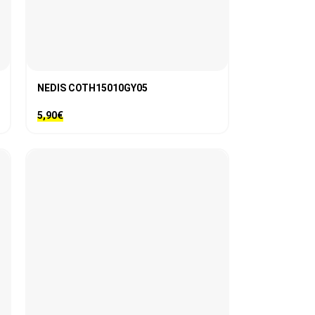
NEDIS COTH15010GY05
5,90
€