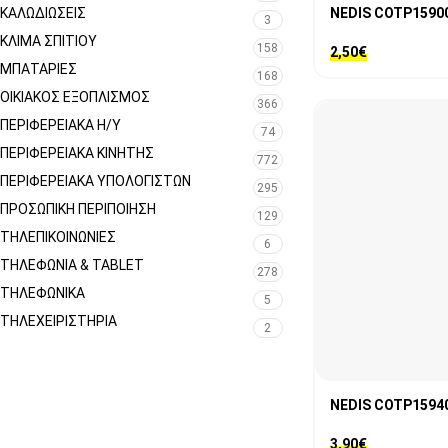
ΚΑΛΩΔΙΏΣΕΙΣ
NEDIS COTP1590
3
ΚΛΊΜΑ ΣΠΙΤΙΟΎ
158
2,50
€
ΜΠΑΤΑΡΊΕΣ
168
ΟΙΚΙΑΚΌΣ ΕΞΟΠΛΙΣΜΌΣ
366
ΠΕΡΙΦΕΡΕΙΑΚΑ Η/Υ
74
ΠΕΡΙΦΕΡΕΙΑΚΑ ΚΙΝΗΤΗΣ
772
ΠΕΡΙΦΕΡΕΙΑΚΆ ΥΠΟΛΟΓΙΣΤΏΝ
295
ΠΡΟΣΩΠΙΚΉ ΠΕΡΙΠΟΊΗΣΗ
129
ΤΗΛΕΠΙΚΟΙΝΩΝΊΕΣ
6
ΤΗΛΕΦΩΝΊΑ & TABLET
278
ΤΗΛΕΦΩΝΙΚΑ
5
ΤΗΛΕΧΕΙΡΙΣΤΉΡΙΑ
2
NEDIS COTP1594
3,90
€