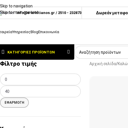
Skip to navigation
Skip to main content
info@e-xristianos.gr
/
2510 - 232873
Δωρεάν μεταφορ
ταιρεία
Υπηρεσίες
Blog
Επικοινωνία
ΚΑΤΗΓΟΡΊΕΣ ΠΡΟΪΌΝΤΩΝ
Φίλτρο τιμής
Αρχική σελίδα
Καλώ
ΕΦΑΡΜΟΓΉ