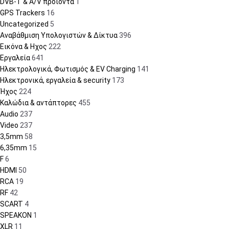
DVB-T & A/V προϊόντα
1
GPS Trackers
16
Uncategorized
5
Αναβάθμιση Υπολογιστών & Δίκτυα
396
Εικόνα & Ηχος
222
Εργαλεία
641
Ηλεκτρολογικά, Φωτισμός & EV Charging
141
Ηλεκτρονικά, εργαλεία & security
173
Ήχος
224
Καλώδια & αντάπτορες
455
Audio
237
Video
237
3,5mm
58
6,35mm
15
F
6
HDMI
50
RCA
19
RF
42
SCART
4
SPEAKON
1
XLR
11