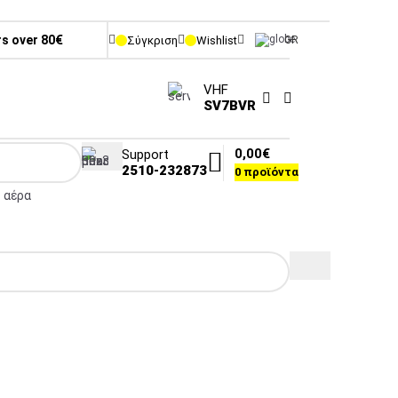
rs over 80€
Σύγκριση
Wishlist
GR
VHF
SV7BVR
0,00
€
Support
2510-232873
0
προϊόντα
 αέρα