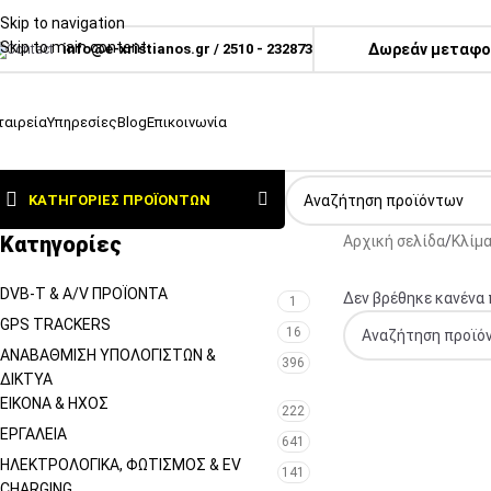
Skip to navigation
Skip to main content
info@e-xristianos.gr
/
2510 - 232873
Δωρεάν μεταφορ
ταιρεία
Υπηρεσίες
Blog
Επικοινωνία
ΚΑΤΗΓΟΡΊΕΣ ΠΡΟΪΌΝΤΩΝ
Κατηγορίες
Αρχική σελίδα
Κλίμα
DVB-T & A/V ΠΡΟΪΌΝΤΑ
Δεν βρέθηκε κανένα π
1
GPS TRACKERS
16
ΑΝΑΒΆΘΜΙΣΗ ΥΠΟΛΟΓΙΣΤΏΝ &
396
ΔΊΚΤΥΑ
ΕΙΚΌΝΑ & ΗΧΟΣ
222
ΕΡΓΑΛΕΊΑ
641
ΗΛΕΚΤΡΟΛΟΓΙΚΆ, ΦΩΤΙΣΜΌΣ & EV
141
CHARGING