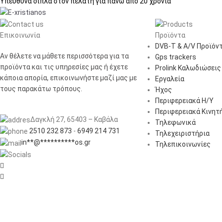
Υπεύθυνα δίπλα στον πελάτη
για πάνω από 20 χρόνια
Επικοινωνία
Προϊόντα
DVB-T & A/V Προϊόν
Αν θέλετε να μάθετε περισσότερα για τα
Gps trackers
προϊόντα και τις υπηρεσίες μας ή έχετε
Prolink Καλωδιώσεις
κάποια απορία, επικοινωνήστε μαζί μας με
Εργαλεία
τους παρακάτω τρόπους.
Ήχος
Περιφερειακά Η/Υ
Περιφερειακά Κινητ
Δαγκλή 27, 65403 – Καβάλα
Τηλεφωνικά
2510 232 873
-
6949 214 731
Τηλεχειριστήρια
in
**
@
**********
os.gr
Τηλεπικοινωνίες

