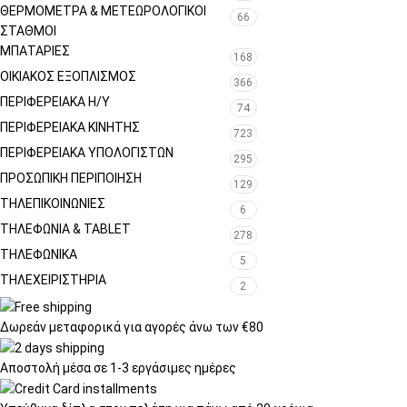
ΘΕΡΜΌΜΕΤΡΑ & ΜΕΤΕΩΡΟΛΟΓΙΚΟΊ
66
ΣΤΑΘΜΟΊ
ΜΠΑΤΑΡΊΕΣ
168
ΟΙΚΙΑΚΌΣ ΕΞΟΠΛΙΣΜΌΣ
366
ΠΕΡΙΦΕΡΕΙΑΚΑ Η/Υ
74
ΠΕΡΙΦΕΡΕΙΑΚΑ ΚΙΝΗΤΗΣ
723
ΠΕΡΙΦΕΡΕΙΑΚΆ ΥΠΟΛΟΓΙΣΤΏΝ
295
ΠΡΟΣΩΠΙΚΉ ΠΕΡΙΠΟΊΗΣΗ
129
ΤΗΛΕΠΙΚΟΙΝΩΝΊΕΣ
6
ΤΗΛΕΦΩΝΊΑ & TABLET
278
ΤΗΛΕΦΩΝΙΚΑ
5
ΤΗΛΕΧΕΙΡΙΣΤΉΡΙΑ
2
Δωρεάν μεταφορικά
για αγορές άνω των €80
Αποστολή μέσα σε
1-3 εργάσιμες ημέρες