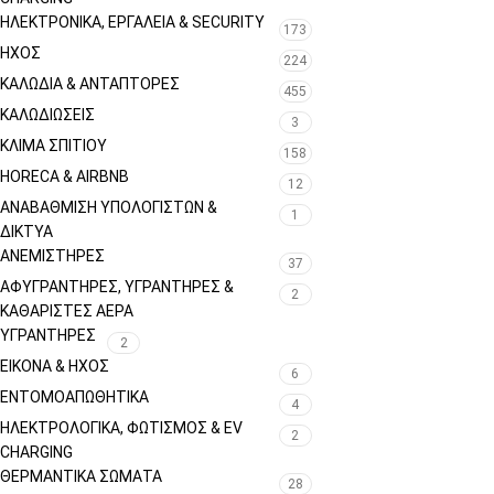
ΗΛΕΚΤΡΟΝΙΚΆ, ΕΡΓΑΛΕΊΑ & SECURITY
173
ΉΧΟΣ
224
ΚΑΛΏΔΙΑ & ΑΝΤΆΠΤΟΡΕΣ
455
ΚΑΛΩΔΙΏΣΕΙΣ
3
ΚΛΊΜΑ ΣΠΙΤΙΟΎ
158
HORECA & AIRBNB
12
ΑΝΑΒΆΘΜΙΣΗ ΥΠΟΛΟΓΙΣΤΏΝ &
1
ΔΊΚΤΥΑ
ΑΝΕΜΙΣΤΉΡΕΣ
37
ΑΦΥΓΡΑΝΤΉΡΕΣ, ΥΓΡΑΝΤΉΡΕΣ &
2
ΚΑΘΑΡΙΣΤΈΣ ΑΈΡΑ
ΥΓΡΑΝΤΉΡΕΣ
2
ΕΙΚΌΝΑ & ΗΧΟΣ
6
ΕΝΤΟΜΟΑΠΩΘΗΤΙΚΆ
4
ΗΛΕΚΤΡΟΛΟΓΙΚΆ, ΦΩΤΙΣΜΌΣ & EV
2
CHARGING
ΘΕΡΜΑΝΤΙΚΆ ΣΏΜΑΤΑ
28