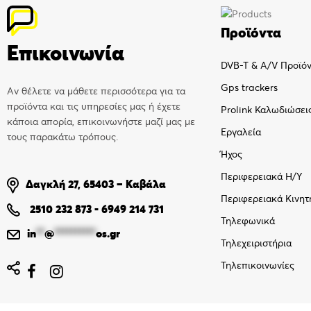
Προϊόντα
Επικοινωνία
DVB-T & A/V Προϊό
Gps trackers
Αν θέλετε να μάθετε περισσότερα για τα
προϊόντα και τις υπηρεσίες μας ή έχετε
Prolink Καλωδιώσει
κάποια απορία, επικοινωνήστε μαζί μας με
Εργαλεία
τους παρακάτω τρόπους.
Ήχος
Περιφερειακά Η/Υ
Δαγκλή 27, 65403 – Καβάλα
Περιφερειακά Κινητ
2510 232 873
-
6949 214 731
Τηλεφωνικά
in
**
@
**********
os.gr
Τηλεχειριστήρια
Τηλεπικοινωνίες

