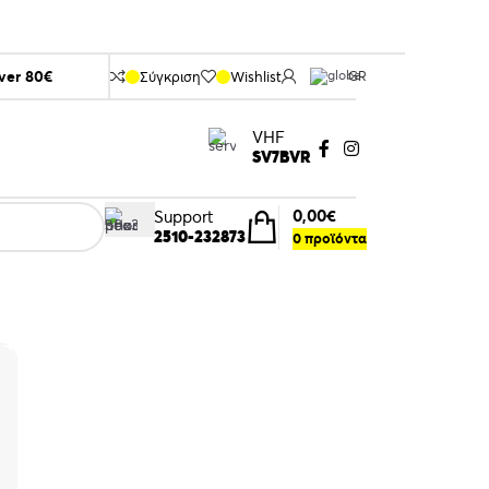
over 80€
Σύγκριση
Wishlist
GR
VHF
SV7BVR
0,00
€
Support
2510-232873
0
προϊόντα