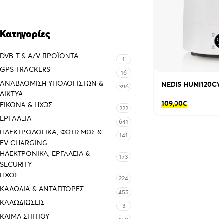
Κατηγορίες
DVB-T & A/V ΠΡΟΪΌΝΤΑ
1
GPS TRACKERS
16
ΑΝΑΒΆΘΜΙΣΗ ΥΠΟΛΟΓΙΣΤΏΝ &
NEDIS HUMI120
396
ΔΊΚΤΥΑ
109,00
€
ΕΙΚΌΝΑ & ΗΧΟΣ
222
ΕΡΓΑΛΕΊΑ
641
ΗΛΕΚΤΡΟΛΟΓΙΚΆ, ΦΩΤΙΣΜΌΣ &
141
EV CHARGING
ΗΛΕΚΤΡΟΝΙΚΆ, ΕΡΓΑΛΕΊΑ &
173
SECURITY
ΉΧΟΣ
224
ΚΑΛΏΔΙΑ & ΑΝΤΆΠΤΟΡΕΣ
455
ΚΑΛΩΔΙΏΣΕΙΣ
3
ΚΛΊΜΑ ΣΠΙΤΙΟΎ