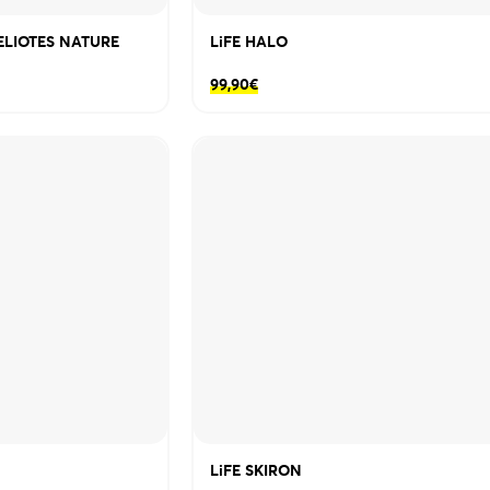
ELIOTES NATURE
LiFE HALO
99,90
€
LiFE SKIRON