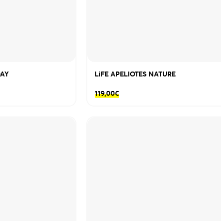
DAY
LiFE APELIOTES NATURE
119,00
€