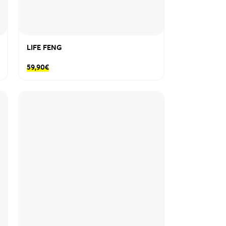
LIFE FENG
59,90
€