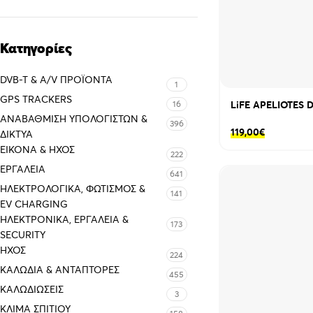
Κατηγορίες
DVB-T & A/V ΠΡΟΪΌΝΤΑ
1
GPS TRACKERS
16
LiFE APELIOTES 
ΑΝΑΒΆΘΜΙΣΗ ΥΠΟΛΟΓΙΣΤΏΝ &
396
119,00
€
ΔΊΚΤΥΑ
ΕΙΚΌΝΑ & ΗΧΟΣ
222
ΕΡΓΑΛΕΊΑ
641
ΗΛΕΚΤΡΟΛΟΓΙΚΆ, ΦΩΤΙΣΜΌΣ &
141
EV CHARGING
ΗΛΕΚΤΡΟΝΙΚΆ, ΕΡΓΑΛΕΊΑ &
173
SECURITY
ΉΧΟΣ
224
ΚΑΛΏΔΙΑ & ΑΝΤΆΠΤΟΡΕΣ
455
ΚΑΛΩΔΙΏΣΕΙΣ
3
ΚΛΊΜΑ ΣΠΙΤΙΟΎ