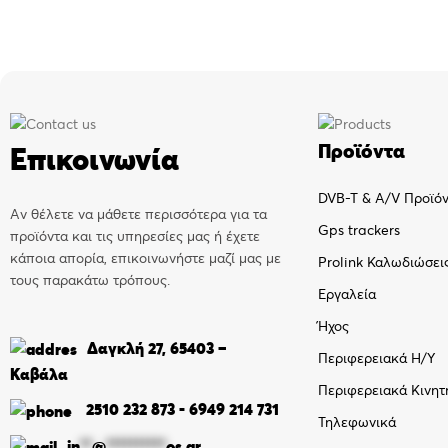
Προϊόντα
Επικοινωνία
DVB-T & A/V Προϊό
Αν θέλετε να μάθετε περισσότερα για τα
Gps trackers
προϊόντα και τις υπηρεσίες μας ή έχετε
κάποια απορία, επικοινωνήστε μαζί μας με
Prolink Καλωδιώσει
τους παρακάτω τρόπους.
Εργαλεία
Ήχος
Δαγκλή 27, 65403 –
Περιφερειακά Η/Υ
Καβάλα
Περιφερειακά Κινητ
2510 232 873
-
6949 214 731
Τηλεφωνικά
in
**
@
**********
os.gr