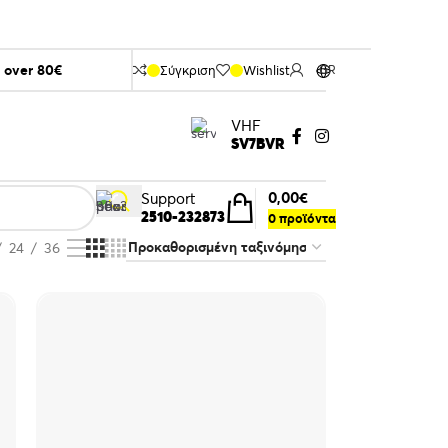
s over 80€
Σύγκριση
Wishlist
GR
VHF
SV7BVR
0,00
€
Support
2510-232873
0
προϊόντα
24
36