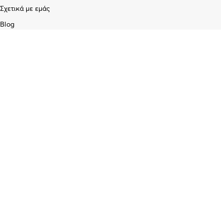
Σχετικά με εμάς
Blog
Επικοινωνία
Υπηρεσίες
Προγραμματισμός & Επισκευή Κλειδιών
Διαχείριση Στόλου /GPS
Εγκατάσταση Επίγειων και Δορυφορικών κεραιών
Service Ηλεκτρονικών Σταθερών και Φορητών Υπολογιστών
Διαγνωστικός έλεγχος και επισκευή κινητών τηλεφώνων
Εγκατάσταση και προγραμματισμός ασύρματων πομποδεκτών CB/
UHF/ VHF