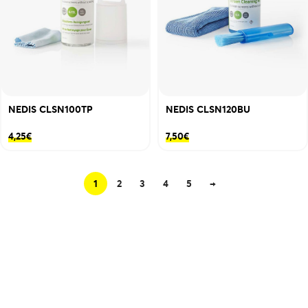
NEDIS CLSN100TP
NEDIS CLSN120BU
4,25
€
7,50
€
1
2
3
4
5
→