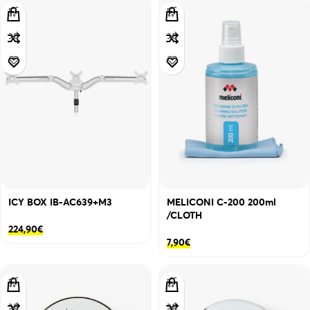
ICY BOX IB-AC639+M3
MELICONI C-200 200ml
/CLOTH
224,90
€
7,90
€