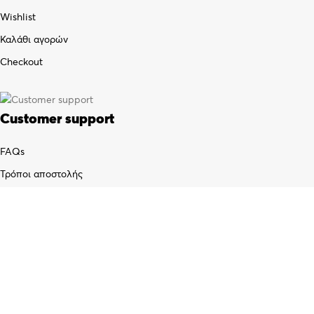
Wishlist
Καλάθι αγορών
Checkout
Customer support
FAQs
Τρόποι αποστολής
Τρόποι πληρωμής
Πολιτική επιστροφών
Όροι χρήσης
Προσωπικά δεδομένα (GDPR)
© 2021
xristianos.gr
· All rights reserved · A website by
Artware