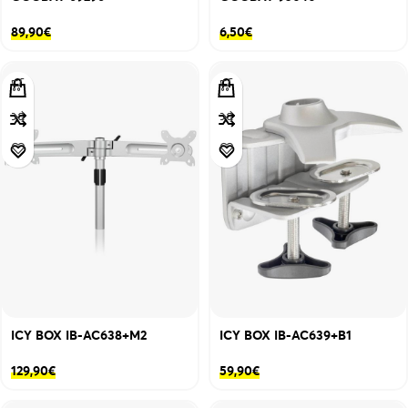
89,90
€
6,50
€
ICY BOX IB-AC638+M2
ICY BOX IB-AC639+B1
129,90
€
59,90
€