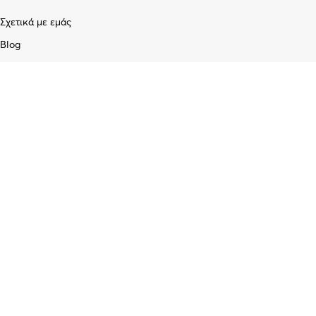
Σχετικά με εμάς
Blog
Επικοινωνία
Υπηρεσίες
Προγραμματισμός & Επισκευή Κλειδιών
Διαχείριση Στόλου /GPS
Εγκατάσταση Επίγειων και Δορυφορικών κεραιών
Service Ηλεκτρονικών Σταθερών και Φορητών Υπολογιστών
Διαγνωστικός έλεγχος και επισκευή κινητών τηλεφώνων
Εγκατάσταση και προγραμματισμός ασύρματων πομποδεκτών CB/
UHF/ VHF