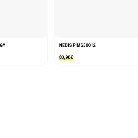
FGY
NEDIS PIMS30012
83,90
€