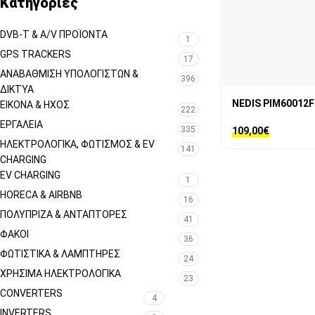
Κατηγορίες
DVB-T & A/V ΠΡΟΪΌΝΤΑ
1
GPS TRACKERS
17
ΑΝΑΒΆΘΜΙΣΗ ΥΠΟΛΟΓΙΣΤΏΝ &
396
ΔΊΚΤΥΑ
NEDIS PIM60012
ΕΙΚΌΝΑ & ΗΧΟΣ
222
ΕΡΓΑΛΕΊΑ
335
109,00
€
ΗΛΕΚΤΡΟΛΟΓΙΚΆ, ΦΩΤΙΣΜΌΣ & EV
141
CHARGING
EV CHARGING
1
HORECA & AIRBNB
16
ΠΟΛΎΠΡΙΖΑ & ΑΝΤΆΠΤΟΡΕΣ
41
ΦΑΚΟΊ
36
ΦΩΤΙΣΤΙΚΆ & ΛΑΜΠΤΉΡΕΣ
24
ΧΡΉΣΙΜΑ ΗΛΕΚΤΡΟΛΟΓΙΚΆ
23
CONVERTERS
4
INVERTERS