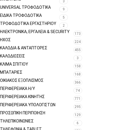
3
UNIVERSAL ΤΡΟΦΟΔΟΤΙΚΆ
9
ΕΙΔΙΚΆ ΤΡΟΦΟΔΟΤΙΚΆ
5
ΤΡΟΦΟΔΟΤΙΚΆ ΕΡΓΑΣΤΗΡΊΟΥ
2
ΗΛΕΚΤΡΟΝΙΚΆ, ΕΡΓΑΛΕΊΑ & SECURITY
173
ΉΧΟΣ
224
ΚΑΛΏΔΙΑ & ΑΝΤΆΠΤΟΡΕΣ
455
ΚΑΛΩΔΙΏΣΕΙΣ
3
ΚΛΊΜΑ ΣΠΙΤΙΟΎ
158
ΜΠΑΤΑΡΊΕΣ
168
ΟΙΚΙΑΚΌΣ ΕΞΟΠΛΙΣΜΌΣ
366
ΠΕΡΙΦΕΡΕΙΑΚΑ Η/Υ
74
ΠΕΡΙΦΕΡΕΙΑΚΑ ΚΙΝΗΤΗΣ
771
ΠΕΡΙΦΕΡΕΙΑΚΆ ΥΠΟΛΟΓΙΣΤΏΝ
295
ΠΡΟΣΩΠΙΚΉ ΠΕΡΙΠΟΊΗΣΗ
129
ΤΗΛΕΠΙΚΟΙΝΩΝΊΕΣ
6
ΤΗΛΕΦΩΝΊΑ & TABLET