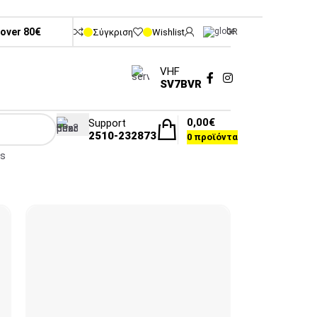
 over 80€
Σύγκριση
Wishlist
GR
VHF
SV7BVR
0,00
€
Support
2510-232873
0
προϊόντα
rs