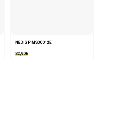
NEDIS PIMS30012E
82,90
€