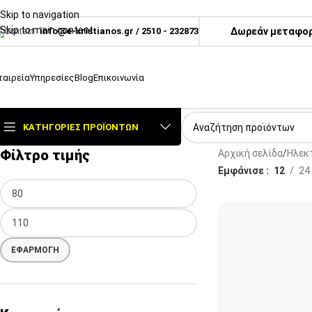
Skip to navigation
Skip to main content
info@e-xristianos.gr
/
2510 - 232873
Δωρεάν μεταφορι
ταιρεία
Υπηρεσίες
Blog
Επικοινωνία
ΚΑΤΗΓΟΡΊΕΣ ΠΡΟΪΌΝΤΩΝ
Φίλτρο τιμής
Αρχική σελίδα
Ηλεκτ
Εμφάνισε
12
24
ΕΦΑΡΜΟΓΉ