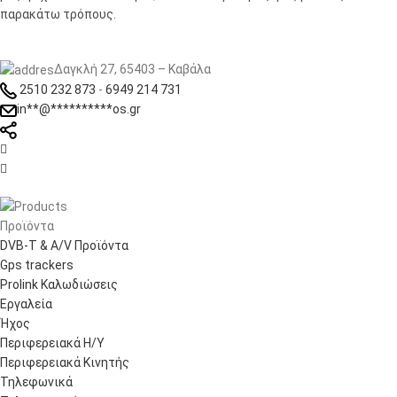
παρακάτω τρόπους.
Δαγκλή 27, 65403 – Καβάλα
2510 232 873
-
6949 214 731
in
**
@
**********
os.gr


Προϊόντα
DVB-T & A/V Προϊόντα
Gps trackers
Prolink Καλωδιώσεις
Εργαλεία
Ήχος
Περιφερειακά Η/Υ
Περιφερειακά Κινητής
Τηλεφωνικά