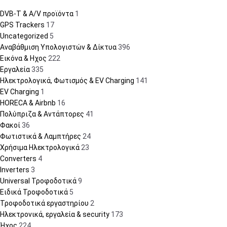
DVB-T & A/V προϊόντα
1
GPS Trackers
17
Uncategorized
5
Αναβάθμιση Υπολογιστών & Δίκτυα
396
Εικόνα & Ηχος
222
Εργαλεία
335
Ηλεκτρολογικά, Φωτισμός & EV Charging
141
EV Charging
1
HORECA & Airbnb
16
Πολύπριζα & Αντάπτορες
41
Φακοί
36
Φωτιστικά & Λαμπτήρες
24
Χρήσιμα Ηλεκτρολογικά
23
Converters
4
Inverters
3
Universal Τροφοδοτικά
9
Ειδικά Τροφοδοτικά
5
Τροφοδοτικά εργαστηρίου
2
Ηλεκτρονικά, εργαλεία & security
173
Ήχος
224