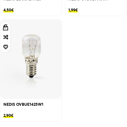
4,50
€
1,99
€
NEDIS OVBUE1425W1
2,90
€